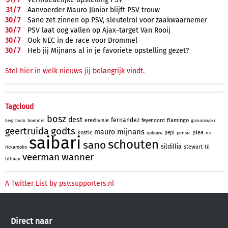
31/
7
Aanvoerder Mauro Júnior blijft PSV trouw
30/
7
Sano zet zinnen op PSV, sleutelrol voor zaakwaarnemer
30/
7
PSV laat oog vallen op Ajax-target Van Rooij
30/
7
Ook NEC in de race voor Drommel
30/
7
Heb jij Mijnans al in je favoriete opstelling gezet?
Stel hier in welk nieuws jij belangrijk vindt.
Tagcloud
bosz
dest
fernandez
eredivisie
flamingo
feyenoord
bommel
gasiorowski
berg
bodo
godts
geertruida
mijnans
mauro
kostic
plea
pepi
opbouw
perisic
rcv
saibari
schouten
sano
sildillia
stewart
til
rickardoko
veerman
wanner
tillman
A Twitter List by psv.supporters.nl
Direct naar