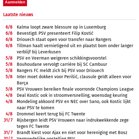
Laatste nieuws
6/
8
Kalma loopt zware blessure op in Luxemburg
6/
8
Bevestigd: PSV presenteert Filip Kostić
6/
8
Driouech staat open voor transfer naar Rangers
6/
8
Tillman haalt vernietigend uit en plaatst bom onder langer
verblijf bij Leverkusen
5/
8
PSV en Veerman weigeren schikkingsvoorstel
5/
8
Bouhoudane vervolgt carrière bij SC Cambuur
5/
8
Rangers FC meldt zich bij PSV voor Driouech
5/
8
Inter moet dokken voor Perišić, clausule geldt alleen voor
Barça
5/
8
PSV Vrouwen bereiken finale voorronde Champions League
4/
8
Deal Kostic ook in stroomversnelling, woensdag keuring
4/
8
Mondeling akkoord PSV en NEC over Sano, ook Kostic lijkt
naar PSV te komen
4/
8
Drommel keert terug bij FC Twente
31/
7
Rijsbergen leidt PSV Vrouwen naar indrukwekkende zege
tegen FC Twente
31/
7
Brandt kiest voor Ajax en niet voor hereniging met Bosz
31/
7
Vermoedelijke opstelling PSV