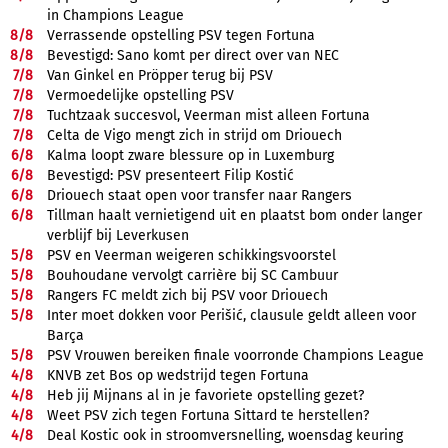
in Champions League
8/
8
Verrassende opstelling PSV tegen Fortuna
8/
8
Bevestigd: Sano komt per direct over van NEC
7/
8
Van Ginkel en Pröpper terug bij PSV
7/
8
Vermoedelijke opstelling PSV
7/
8
Tuchtzaak succesvol, Veerman mist alleen Fortuna
7/
8
Celta de Vigo mengt zich in strijd om Driouech
6/
8
Kalma loopt zware blessure op in Luxemburg
6/
8
Bevestigd: PSV presenteert Filip Kostić
6/
8
Driouech staat open voor transfer naar Rangers
6/
8
Tillman haalt vernietigend uit en plaatst bom onder langer
verblijf bij Leverkusen
5/
8
PSV en Veerman weigeren schikkingsvoorstel
5/
8
Bouhoudane vervolgt carrière bij SC Cambuur
5/
8
Rangers FC meldt zich bij PSV voor Driouech
5/
8
Inter moet dokken voor Perišić, clausule geldt alleen voor
Barça
5/
8
PSV Vrouwen bereiken finale voorronde Champions League
4/
8
KNVB zet Bos op wedstrijd tegen Fortuna
4/
8
Heb jij Mijnans al in je favoriete opstelling gezet?
4/
8
Weet PSV zich tegen Fortuna Sittard te herstellen?
4/
8
Deal Kostic ook in stroomversnelling, woensdag keuring