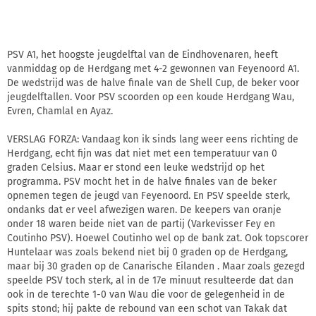
PSV A1, het hoogste jeugdelftal van de Eindhovenaren, heeft
vanmiddag op de Herdgang met 4-2 gewonnen van Feyenoord A1.
De wedstrijd was de halve finale van de Shell Cup, de beker voor
jeugdelftallen. Voor PSV scoorden op een koude Herdgang Wau,
Evren, Chamlal en Ayaz.
VERSLAG FORZA: Vandaag kon ik sinds lang weer eens richting de
Herdgang, echt fijn was dat niet met een temperatuur van 0
graden Celsius. Maar er stond een leuke wedstrijd op het
programma. PSV mocht het in de halve finales van de beker
opnemen tegen de jeugd van Feyenoord. En PSV speelde sterk,
ondanks dat er veel afwezigen waren. De keepers van oranje
onder 18 waren beide niet van de partij (Varkevisser Fey en
Coutinho PSV). Hoewel Coutinho wel op de bank zat. Ook topscorer
Huntelaar was zoals bekend niet bij 0 graden op de Herdgang,
maar bij 30 graden op de Canarische Eilanden . Maar zoals gezegd
speelde PSV toch sterk, al in de 17e minuut resulteerde dat dan
ook in de terechte 1-0 van Wau die voor de gelegenheid in de
spits stond; hij pakte de rebound van een schot van Takak dat