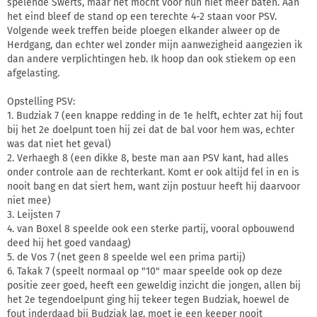
spelende Swerts, maar het mocht voor hun niet meer baten. Aan
het eind bleef de stand op een terechte 4-2 staan voor PSV.
Volgende week treffen beide ploegen elkander alweer op de
Herdgang, dan echter wel zonder mijn aanwezigheid aangezien ik
dan andere verplichtingen heb. Ik hoop dan ook stiekem op een
afgelasting.
Opstelling PSV:
1. Budziak 7 (een knappe redding in de 1e helft, echter zat hij fout
bij het 2e doelpunt toen hij zei dat de bal voor hem was, echter
was dat niet het geval)
2. Verhaegh 8 (een dikke 8, beste man aan PSV kant, had alles
onder controle aan de rechterkant. Komt er ook altijd fel in en is
nooit bang en dat siert hem, want zijn postuur heeft hij daarvoor
niet mee)
3. Leijsten 7
4. van Boxel 8 speelde ook een sterke partij, vooral opbouwend
deed hij het goed vandaag)
5. de Vos 7 (net geen 8 speelde wel een prima partij)
6. Takak 7 (speelt normaal op "10" maar speelde ook op deze
positie zeer goed, heeft een geweldig inzicht die jongen, allen bij
het 2e tegendoelpunt ging hij tekeer tegen Budziak, hoewel de
fout inderdaad bij Budziak lag, moet je een keeper nooit