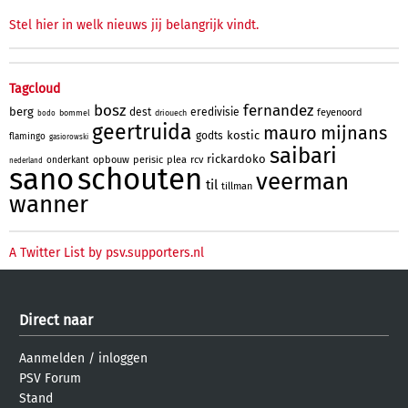
Stel hier in welk nieuws jij belangrijk vindt.
Tagcloud
bosz
fernandez
berg
dest
eredivisie
feyenoord
bommel
driouech
bodo
geertruida
mauro
mijnans
kostic
godts
flamingo
gasiorowski
saibari
rickardoko
opbouw
perisic
plea
rcv
onderkant
nederland
sano
schouten
veerman
til
tillman
wanner
A Twitter List by psv.supporters.nl
Direct naar
Aanmelden
/
inloggen
PSV Forum
Stand