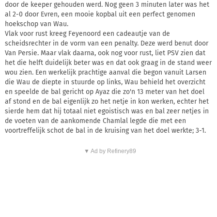
door de keeper gehouden werd. Nog geen 3 minuten later was het
al 2-0 door Evren, een mooie kopbal uit een perfect genomen
hoekschop van Wau.
Vlak voor rust kreeg Feyenoord een cadeautje van de
scheidsrechter in de vorm van een penalty. Deze werd benut door
Van Persie. Maar vlak daarna, ook nog voor rust, liet PSV zien dat
het die helft duidelijk beter was en dat ook graag in de stand weer
wou zien. Een werkelijk prachtige aanval die begon vanuit Larsen
die Wau de diepte in stuurde op links, Wau behield het overzicht
en speelde de bal gericht op Ayaz die zo'n 13 meter van het doel
af stond en de bal eigenlijk zo het netje in kon werken, echter het
sierde hem dat hij totaal niet egoistisch was en bal zeer netjes in
de voeten van de aankomende Chamlal legde die met een
voortreffelijk schot de bal in de kruising van het doel werkte; 3-1.
▼ Ad by Refinery89