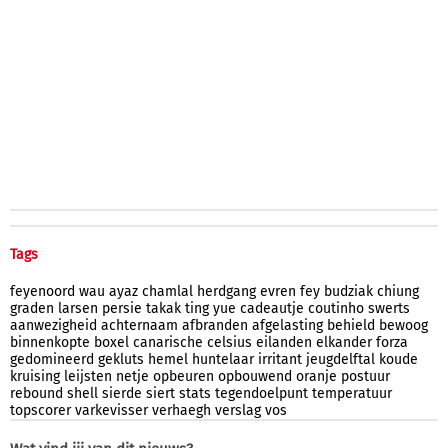
Tags
feyenoord
wau
ayaz
chamlal
herdgang
evren
fey
budziak
chiung
graden
larsen
persie
takak
ting
yue
cadeautje
coutinho
swerts
aanwezigheid
achternaam
afbranden
afgelasting
behield
bewoog
binnenkopte
boxel
canarische
celsius
eilanden
elkander
forza
gedomineerd
gekluts
hemel
huntelaar
irritant
jeugdelftal
koude
kruising
leijsten
netje
opbeuren
opbouwend
oranje
postuur
rebound
shell
sierde
siert
stats
tegendoelpunt
temperatuur
topscorer
varkevisser
verhaegh
verslag
vos