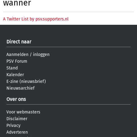
wanner
A Twitter List by psv.supporters.nl
Direct naar
Aanmelden
/
inloggen
PSV Forum
Stand
Kalender
E-zine (nieuwsbrief)
Nieuwsarchief
Over ons
Voor webmasters
Disclaimer
Privacy
Adverteren