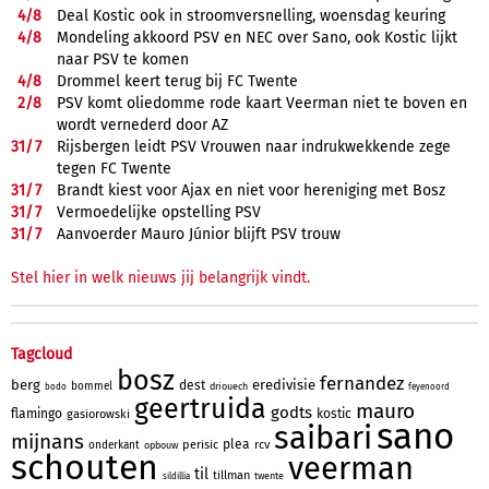
4/
8
Deal Kostic ook in stroomversnelling, woensdag keuring
4/
8
Mondeling akkoord PSV en NEC over Sano, ook Kostic lijkt
naar PSV te komen
4/
8
Drommel keert terug bij FC Twente
2/
8
PSV komt oliedomme rode kaart Veerman niet te boven en
wordt vernederd door AZ
31/
7
Rijsbergen leidt PSV Vrouwen naar indrukwekkende zege
tegen FC Twente
31/
7
Brandt kiest voor Ajax en niet voor hereniging met Bosz
31/
7
Vermoedelijke opstelling PSV
31/
7
Aanvoerder Mauro Júnior blijft PSV trouw
Stel hier in welk nieuws jij belangrijk vindt.
Tagcloud
bosz
fernandez
berg
eredivisie
dest
bommel
driouech
bodo
feyenoord
geertruida
mauro
godts
flamingo
kostic
gasiorowski
sano
saibari
mijnans
plea
perisic
rcv
onderkant
opbouw
schouten
veerman
til
tillman
twente
sildillia