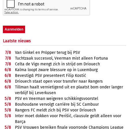
Laatste nieuws
7/
8
Van Ginkel en Pröpper terug bij PSV
7/
8
Tuchtzaak succesvol, Veerman mist alleen Fortuna
7/
8
Celta de Vigo mengt zich in strijd om Driouech
6/
8
Kalma loopt zware blessure op in Luxemburg
6/
8
Bevestigd: PSV presenteert Filip Kostić
6/
8
Driouech staat open voor transfer naar Rangers
6/
8
Tillman haalt vernietigend uit en plaatst bom onder langer
verblijf bij Leverkusen
5/
8
PSV en Veerman weigeren schikkingsvoorstel
5/
8
Bouhoudane vervolgt carrière bij SC Cambuur
5/
8
Rangers FC meldt zich bij PSV voor Driouech
5/
8
Inter moet dokken voor Perišić, clausule geldt alleen voor
Barça
5/
8
PSV Vrouwen bereiken finale voorronde Champions League