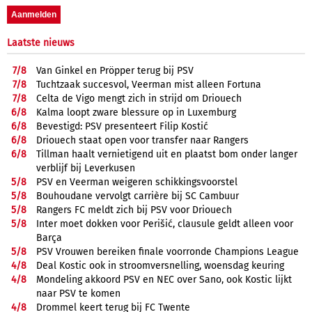
Laatste nieuws
7/
8
Van Ginkel en Pröpper terug bij PSV
7/
8
Tuchtzaak succesvol, Veerman mist alleen Fortuna
7/
8
Celta de Vigo mengt zich in strijd om Driouech
6/
8
Kalma loopt zware blessure op in Luxemburg
6/
8
Bevestigd: PSV presenteert Filip Kostić
6/
8
Driouech staat open voor transfer naar Rangers
6/
8
Tillman haalt vernietigend uit en plaatst bom onder langer
verblijf bij Leverkusen
5/
8
PSV en Veerman weigeren schikkingsvoorstel
5/
8
Bouhoudane vervolgt carrière bij SC Cambuur
5/
8
Rangers FC meldt zich bij PSV voor Driouech
5/
8
Inter moet dokken voor Perišić, clausule geldt alleen voor
Barça
5/
8
PSV Vrouwen bereiken finale voorronde Champions League
4/
8
Deal Kostic ook in stroomversnelling, woensdag keuring
4/
8
Mondeling akkoord PSV en NEC over Sano, ook Kostic lijkt
naar PSV te komen
4/
8
Drommel keert terug bij FC Twente