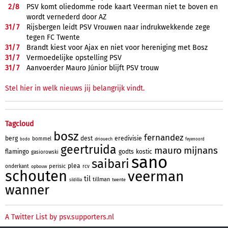
2/
8
PSV komt oliedomme rode kaart Veerman niet te boven en
wordt vernederd door AZ
31/
7
Rijsbergen leidt PSV Vrouwen naar indrukwekkende zege
tegen FC Twente
31/
7
Brandt kiest voor Ajax en niet voor hereniging met Bosz
31/
7
Vermoedelijke opstelling PSV
31/
7
Aanvoerder Mauro Júnior blijft PSV trouw
Stel hier in welk nieuws jij belangrijk vindt.
Tagcloud
bosz
fernandez
berg
dest
eredivisie
bommel
driouech
bodo
feyenoord
geertruida
mauro
mijnans
flamingo
godts
kostic
gasiorowski
sano
saibari
plea
perisic
onderkant
rcv
opbouw
schouten
veerman
til
tillman
twente
sildillia
wanner
A Twitter List by psv.supporters.nl