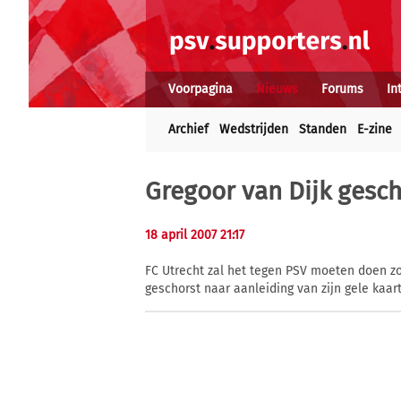
Voorpagina
Nieuws
Forums
In
Archief
Wedstrijden
Standen
E-zine
Gregoor van Dijk gesch
18 april 2007 21:17
FC Utrecht zal het tegen PSV moeten doen zo
geschorst naar aanleiding van zijn gele kaa