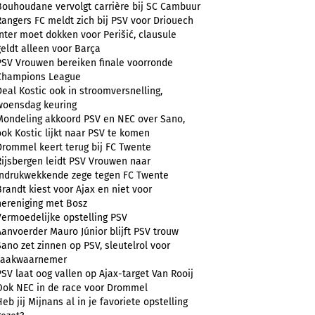
Bouhoudane vervolgt carrière bij SC Cambuur
Rangers FC meldt zich bij PSV voor Driouech
Inter moet dokken voor Perišić, clausule
geldt alleen voor Barça
PSV Vrouwen bereiken finale voorronde
Champions League
Deal Kostic ook in stroomversnelling,
woensdag keuring
Mondeling akkoord PSV en NEC over Sano,
ook Kostic lijkt naar PSV te komen
Drommel keert terug bij FC Twente
Rijsbergen leidt PSV Vrouwen naar
indrukwekkende zege tegen FC Twente
Brandt kiest voor Ajax en niet voor
hereniging met Bosz
Vermoedelijke opstelling PSV
Aanvoerder Mauro Júnior blijft PSV trouw
Sano zet zinnen op PSV, sleutelrol voor
zaakwaarnemer
PSV laat oog vallen op Ajax-target Van Rooij
Ook NEC in de race voor Drommel
Heb jij Mijnans al in je favoriete opstelling