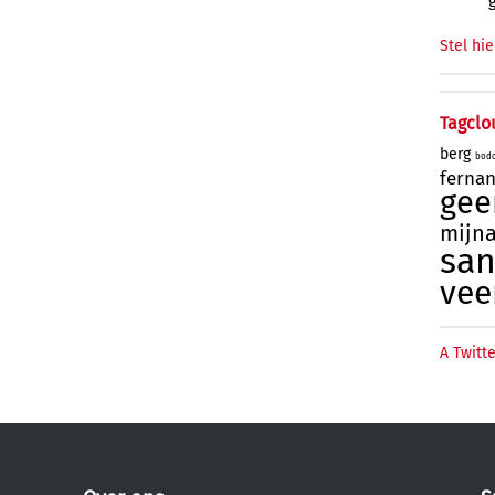
Stel hie
Tagclo
berg
bod
ferna
gee
mijn
sa
ve
A Twitte