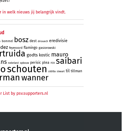
gezet?
r in welk nieuws jij belangrijk vindt.
ud
bosz
eredivisie
dest
bommel
driouech
o
ndez
flamingo
gasiorowski
feyenoord
rtruida
mauro
godts
kostic
saibari
ans
perisic
plea
rcv
opbouw
nederland
schouten
no
til
tillman
sildillia
stewart
erman
wanner
r List by psv.supporters.nl