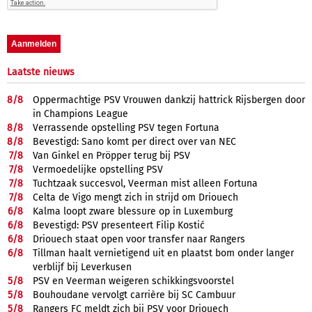
Laatste nieuws
8/
8
Oppermachtige PSV Vrouwen dankzij hattrick Rijsbergen door
in Champions League
8/
8
Verrassende opstelling PSV tegen Fortuna
8/
8
Bevestigd: Sano komt per direct over van NEC
7/
8
Van Ginkel en Pröpper terug bij PSV
7/
8
Vermoedelijke opstelling PSV
7/
8
Tuchtzaak succesvol, Veerman mist alleen Fortuna
7/
8
Celta de Vigo mengt zich in strijd om Driouech
6/
8
Kalma loopt zware blessure op in Luxemburg
6/
8
Bevestigd: PSV presenteert Filip Kostić
6/
8
Driouech staat open voor transfer naar Rangers
6/
8
Tillman haalt vernietigend uit en plaatst bom onder langer
verblijf bij Leverkusen
5/
8
PSV en Veerman weigeren schikkingsvoorstel
5/
8
Bouhoudane vervolgt carrière bij SC Cambuur
5/
8
Rangers FC meldt zich bij PSV voor Driouech