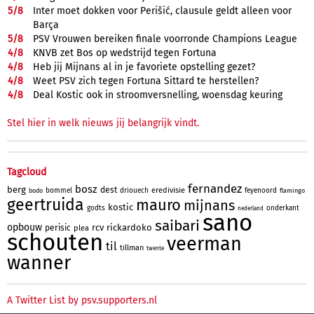
5/
8
Inter moet dokken voor Perišić, clausule geldt alleen voor
Barça
5/
8
PSV Vrouwen bereiken finale voorronde Champions League
4/
8
KNVB zet Bos op wedstrijd tegen Fortuna
4/
8
Heb jij Mijnans al in je favoriete opstelling gezet?
4/
8
Weet PSV zich tegen Fortuna Sittard te herstellen?
4/
8
Deal Kostic ook in stroomversnelling, woensdag keuring
Stel hier in welk nieuws jij belangrijk vindt.
Tagcloud
fernandez
bosz
berg
dest
eredivisie
bommel
driouech
feyenoord
bodo
flamingo
geertruida
mauro
mijnans
kostic
godts
onderkant
nederland
sano
saibari
opbouw
rcv
rickardoko
perisic
plea
schouten
veerman
til
tillman
twente
wanner
A Twitter List by psv.supporters.nl