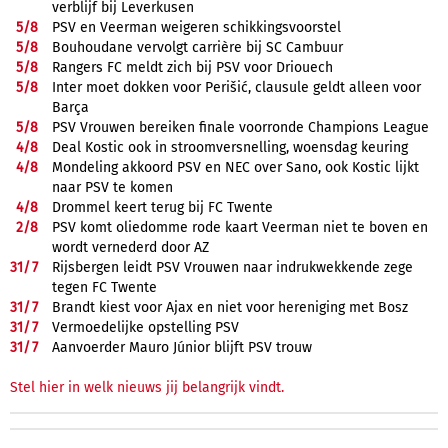
verblijf bij Leverkusen
5/
8
PSV en Veerman weigeren schikkingsvoorstel
5/
8
Bouhoudane vervolgt carrière bij SC Cambuur
5/
8
Rangers FC meldt zich bij PSV voor Driouech
5/
8
Inter moet dokken voor Perišić, clausule geldt alleen voor
Barça
5/
8
PSV Vrouwen bereiken finale voorronde Champions League
4/
8
Deal Kostic ook in stroomversnelling, woensdag keuring
4/
8
Mondeling akkoord PSV en NEC over Sano, ook Kostic lijkt
naar PSV te komen
4/
8
Drommel keert terug bij FC Twente
2/
8
PSV komt oliedomme rode kaart Veerman niet te boven en
wordt vernederd door AZ
31/
7
Rijsbergen leidt PSV Vrouwen naar indrukwekkende zege
tegen FC Twente
31/
7
Brandt kiest voor Ajax en niet voor hereniging met Bosz
31/
7
Vermoedelijke opstelling PSV
31/
7
Aanvoerder Mauro Júnior blijft PSV trouw
Stel hier in welk nieuws jij belangrijk vindt.