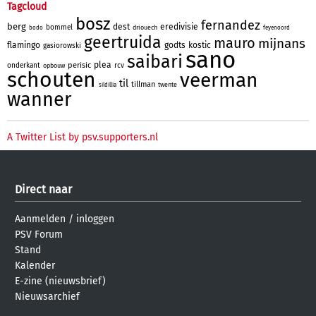
Tagcloud
bosz
fernandez
berg
dest
eredivisie
bommel
driouech
bodo
feyenoord
geertruida
mauro
mijnans
flamingo
godts
kostic
gasiorowski
sano
saibari
plea
perisic
onderkant
rcv
opbouw
schouten
veerman
til
tillman
twente
sildillia
wanner
A Twitter List by psv.supporters.nl
Direct naar
Aanmelden
/
inloggen
PSV Forum
Stand
Kalender
E-zine (nieuwsbrief)
Nieuwsarchief