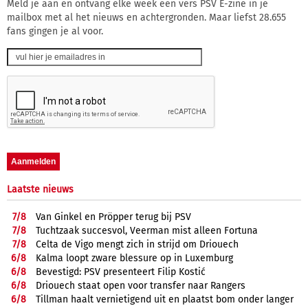
Meld je aan en ontvang elke week een vers PSV E-zine in je
mailbox met al het nieuws en achtergronden. Maar liefst 28.655
fans gingen je al voor.
Laatste nieuws
7/
8
Van Ginkel en Pröpper terug bij PSV
7/
8
Tuchtzaak succesvol, Veerman mist alleen Fortuna
7/
8
Celta de Vigo mengt zich in strijd om Driouech
6/
8
Kalma loopt zware blessure op in Luxemburg
6/
8
Bevestigd: PSV presenteert Filip Kostić
6/
8
Driouech staat open voor transfer naar Rangers
6/
8
Tillman haalt vernietigend uit en plaatst bom onder langer