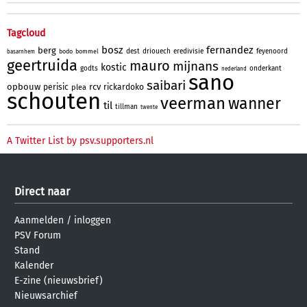
Tagcloud
bosz
fernandez
berg
dest
driouech
eredivisie
feyenoord
bodo
bommel
basarnhem
geertruida
mauro
mijnans
kostic
godts
onderkant
nederland
sano
saibari
opbouw
rcv
perisic
rickardoko
plea
schouten
veerman
wanner
til
tillman
twente
A Twitter List by psv.supporters.nl
Direct naar
Aanmelden
/
inloggen
PSV Forum
Stand
Kalender
E-zine (nieuwsbrief)
Nieuwsarchief