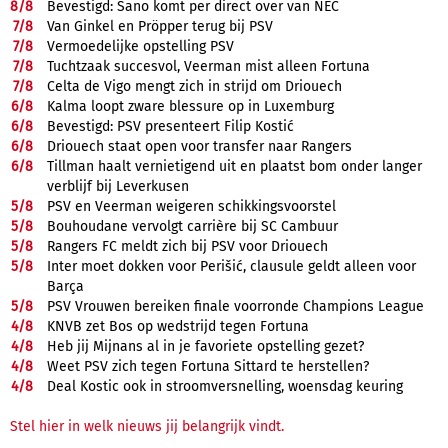
8/
8
Bevestigd: Sano komt per direct over van NEC
7/
8
Van Ginkel en Pröpper terug bij PSV
7/
8
Vermoedelijke opstelling PSV
7/
8
Tuchtzaak succesvol, Veerman mist alleen Fortuna
7/
8
Celta de Vigo mengt zich in strijd om Driouech
6/
8
Kalma loopt zware blessure op in Luxemburg
6/
8
Bevestigd: PSV presenteert Filip Kostić
6/
8
Driouech staat open voor transfer naar Rangers
6/
8
Tillman haalt vernietigend uit en plaatst bom onder langer
verblijf bij Leverkusen
5/
8
PSV en Veerman weigeren schikkingsvoorstel
5/
8
Bouhoudane vervolgt carrière bij SC Cambuur
5/
8
Rangers FC meldt zich bij PSV voor Driouech
5/
8
Inter moet dokken voor Perišić, clausule geldt alleen voor
Barça
5/
8
PSV Vrouwen bereiken finale voorronde Champions League
4/
8
KNVB zet Bos op wedstrijd tegen Fortuna
4/
8
Heb jij Mijnans al in je favoriete opstelling gezet?
4/
8
Weet PSV zich tegen Fortuna Sittard te herstellen?
4/
8
Deal Kostic ook in stroomversnelling, woensdag keuring
Stel hier in welk nieuws jij belangrijk vindt.