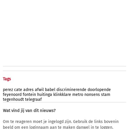
Tags
perez
cate
adres
afwil
babel
discriminerende
doorlopende
feyenoord
fontein
huitinga
klinkklare
metro
nonsens
stam
tegenhoudt
telegraaf
Wat vind jij van dit nieuws?
Om te reageren moet je ingelogd zijn. Gebruik de links bovenin
beeld om een loginnaam aan te maken danwel in te loggen.