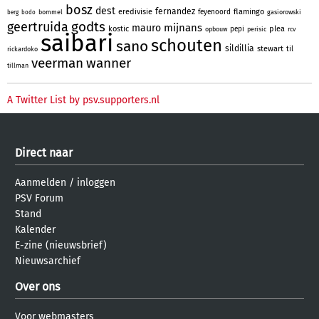
bosz
dest
fernandez
eredivisie
flamingo
feyenoord
bommel
gasiorowski
berg
bodo
godts
geertruida
mijnans
mauro
kostic
plea
pepi
opbouw
perisic
rcv
saibari
schouten
sano
sildillia
stewart
til
rickardoko
veerman
wanner
tillman
A Twitter List by psv.supporters.nl
Direct naar
Aanmelden
/
inloggen
PSV Forum
Stand
Kalender
E-zine (nieuwsbrief)
Nieuwsarchief
Over ons
Voor webmasters