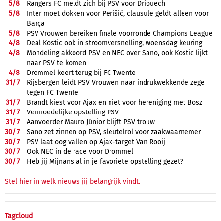
5/
8
Rangers FC meldt zich bij PSV voor Driouech
5/
8
Inter moet dokken voor Perišić, clausule geldt alleen voor
Barça
5/
8
PSV Vrouwen bereiken finale voorronde Champions League
4/
8
Deal Kostic ook in stroomversnelling, woensdag keuring
4/
8
Mondeling akkoord PSV en NEC over Sano, ook Kostic lijkt
naar PSV te komen
4/
8
Drommel keert terug bij FC Twente
31/
7
Rijsbergen leidt PSV Vrouwen naar indrukwekkende zege
tegen FC Twente
31/
7
Brandt kiest voor Ajax en niet voor hereniging met Bosz
31/
7
Vermoedelijke opstelling PSV
31/
7
Aanvoerder Mauro Júnior blijft PSV trouw
30/
7
Sano zet zinnen op PSV, sleutelrol voor zaakwaarnemer
30/
7
PSV laat oog vallen op Ajax-target Van Rooij
30/
7
Ook NEC in de race voor Drommel
30/
7
Heb jij Mijnans al in je favoriete opstelling gezet?
Stel hier in welk nieuws jij belangrijk vindt.
Tagcloud