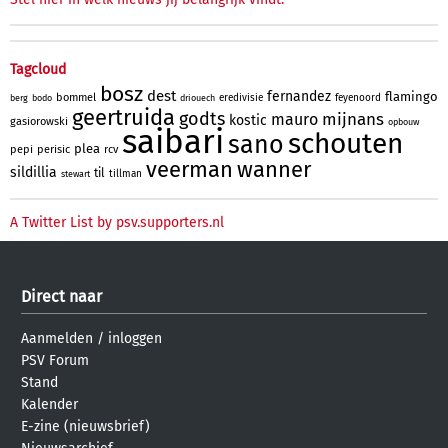
Tagcloud
bosz
dest
fernandez
flamingo
bommel
eredivisie
feyenoord
berg
bodo
driouech
geertruida
godts
mijnans
mauro
kostic
gasiorowski
opbouw
saibari
schouten
sano
plea
pepi
perisic
rcv
veerman
wanner
sildillia
til
tillman
stewart
A Twitter List by psv.supporters.nl
Direct naar
Aanmelden
/
inloggen
PSV Forum
Stand
Kalender
E-zine (nieuwsbrief)