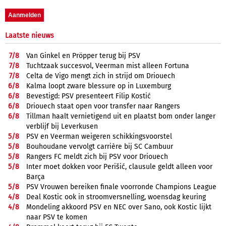
Laatste nieuws
7/
8
Van Ginkel en Pröpper terug bij PSV
7/
8
Tuchtzaak succesvol, Veerman mist alleen Fortuna
7/
8
Celta de Vigo mengt zich in strijd om Driouech
6/
8
Kalma loopt zware blessure op in Luxemburg
6/
8
Bevestigd: PSV presenteert Filip Kostić
6/
8
Driouech staat open voor transfer naar Rangers
6/
8
Tillman haalt vernietigend uit en plaatst bom onder langer
verblijf bij Leverkusen
5/
8
PSV en Veerman weigeren schikkingsvoorstel
5/
8
Bouhoudane vervolgt carrière bij SC Cambuur
5/
8
Rangers FC meldt zich bij PSV voor Driouech
5/
8
Inter moet dokken voor Perišić, clausule geldt alleen voor
Barça
5/
8
PSV Vrouwen bereiken finale voorronde Champions League
4/
8
Deal Kostic ook in stroomversnelling, woensdag keuring
4/
8
Mondeling akkoord PSV en NEC over Sano, ook Kostic lijkt
naar PSV te komen