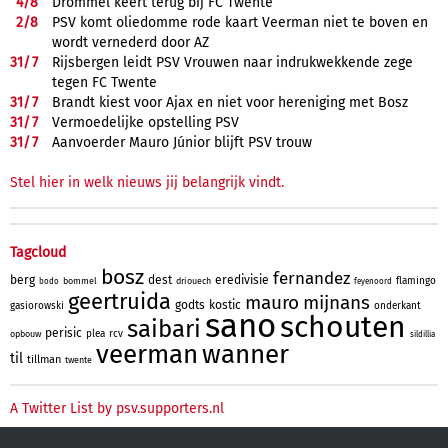
4/
8
Drommel keert terug bij FC Twente
2/
8
PSV komt oliedomme rode kaart Veerman niet te boven en
wordt vernederd door AZ
31/
7
Rijsbergen leidt PSV Vrouwen naar indrukwekkende zege
tegen FC Twente
31/
7
Brandt kiest voor Ajax en niet voor hereniging met Bosz
31/
7
Vermoedelijke opstelling PSV
31/
7
Aanvoerder Mauro Júnior blijft PSV trouw
Stel hier in welk nieuws jij belangrijk vindt.
Tagcloud
bosz
fernandez
berg
dest
eredivisie
flamingo
bommel
driouech
bodo
feyenoord
geertruida
mauro
mijnans
godts
kostic
gasiorowski
onderkant
sano
schouten
saibari
perisic
plea
rcv
opbouw
sildillia
veerman
wanner
til
tillman
twente
A Twitter List by psv.supporters.nl