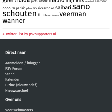
mauro
mijnans
kostic
godts
onderkant
nederland
sano
saibari
opbouw
rcv
rickardoko
perisic
plea
schouten
veerman
til
tillman
twente
wanner
A Twitter List by psv.supporters.nl
Direct naar
Aanmelden
/
inloggen
PSV Forum
Stand
Kalender
E-zine (nieuwsbrief)
Nieuwsarchief
Over ons
Voor webmasters