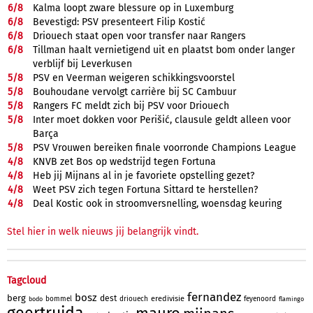
6/
8
Kalma loopt zware blessure op in Luxemburg
6/
8
Bevestigd: PSV presenteert Filip Kostić
6/
8
Driouech staat open voor transfer naar Rangers
6/
8
Tillman haalt vernietigend uit en plaatst bom onder langer
verblijf bij Leverkusen
5/
8
PSV en Veerman weigeren schikkingsvoorstel
5/
8
Bouhoudane vervolgt carrière bij SC Cambuur
5/
8
Rangers FC meldt zich bij PSV voor Driouech
5/
8
Inter moet dokken voor Perišić, clausule geldt alleen voor
Barça
5/
8
PSV Vrouwen bereiken finale voorronde Champions League
4/
8
KNVB zet Bos op wedstrijd tegen Fortuna
4/
8
Heb jij Mijnans al in je favoriete opstelling gezet?
4/
8
Weet PSV zich tegen Fortuna Sittard te herstellen?
4/
8
Deal Kostic ook in stroomversnelling, woensdag keuring
Stel hier in welk nieuws jij belangrijk vindt.
Tagcloud
fernandez
bosz
berg
dest
eredivisie
bommel
driouech
feyenoord
bodo
flamingo
geertruida