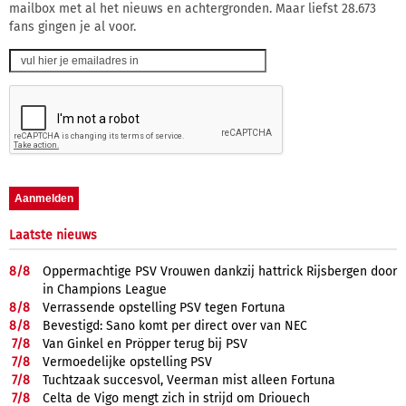
mailbox met al het nieuws en achtergronden. Maar liefst 28.673
fans gingen je al voor.
Laatste nieuws
8/
8
Oppermachtige PSV Vrouwen dankzij hattrick Rijsbergen door
in Champions League
8/
8
Verrassende opstelling PSV tegen Fortuna
8/
8
Bevestigd: Sano komt per direct over van NEC
7/
8
Van Ginkel en Pröpper terug bij PSV
7/
8
Vermoedelijke opstelling PSV
7/
8
Tuchtzaak succesvol, Veerman mist alleen Fortuna
7/
8
Celta de Vigo mengt zich in strijd om Driouech