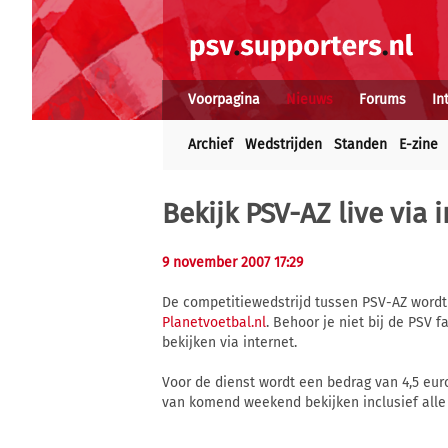
Voorpagina
Nieuws
Forums
In
Archief
Wedstrijden
Standen
E-zine
Bekijk PSV-AZ live via
9 november 2007 17:29
De competitiewedstrijd tussen PSV-AZ wordt
Planetvoetbal.nl
. Behoor je niet bij de PSV f
bekijken via internet.
Voor de dienst wordt een bedrag van 4,5 eur
van komend weekend bekijken inclusief alle 