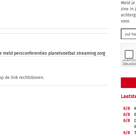
Meld je
zine in
achterg
voor.
e
meld
persconferenties
planetvoetbal
streaming
zorg
op de link rechtsboven.
Laatst
6/
8
6/
8
6/
8
6/
8