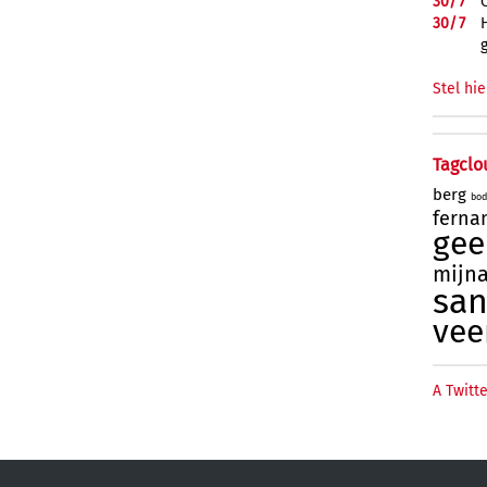
30/
7
30/
7
Stel hie
Tagclo
berg
bod
ferna
gee
mijn
sa
ve
A Twitte