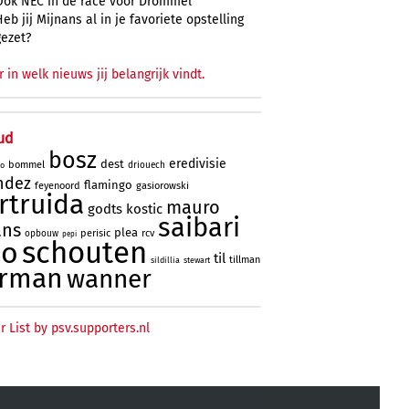
Ook NEC in de race voor Drommel
Heb jij Mijnans al in je favoriete opstelling
gezet?
r in welk nieuws jij belangrijk vindt.
ud
bosz
eredivisie
dest
bommel
driouech
o
ndez
flamingo
feyenoord
gasiorowski
rtruida
mauro
godts
kostic
saibari
ans
plea
perisic
rcv
opbouw
pepi
schouten
no
til
tillman
sildillia
stewart
erman
wanner
r List by psv.supporters.nl