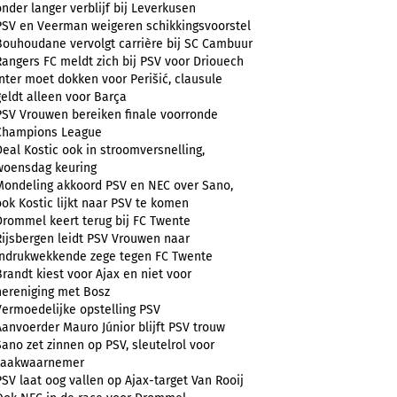
onder langer verblijf bij Leverkusen
PSV en Veerman weigeren schikkingsvoorstel
Bouhoudane vervolgt carrière bij SC Cambuur
Rangers FC meldt zich bij PSV voor Driouech
Inter moet dokken voor Perišić, clausule
geldt alleen voor Barça
PSV Vrouwen bereiken finale voorronde
Champions League
Deal Kostic ook in stroomversnelling,
woensdag keuring
Mondeling akkoord PSV en NEC over Sano,
ook Kostic lijkt naar PSV te komen
Drommel keert terug bij FC Twente
Rijsbergen leidt PSV Vrouwen naar
indrukwekkende zege tegen FC Twente
Brandt kiest voor Ajax en niet voor
hereniging met Bosz
Vermoedelijke opstelling PSV
Aanvoerder Mauro Júnior blijft PSV trouw
Sano zet zinnen op PSV, sleutelrol voor
zaakwaarnemer
PSV laat oog vallen op Ajax-target Van Rooij