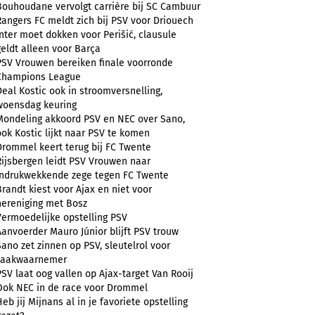
Bouhoudane vervolgt carrière bij SC Cambuur
Rangers FC meldt zich bij PSV voor Driouech
Inter moet dokken voor Perišić, clausule
geldt alleen voor Barça
PSV Vrouwen bereiken finale voorronde
Champions League
Deal Kostic ook in stroomversnelling,
woensdag keuring
Mondeling akkoord PSV en NEC over Sano,
ook Kostic lijkt naar PSV te komen
Drommel keert terug bij FC Twente
Rijsbergen leidt PSV Vrouwen naar
indrukwekkende zege tegen FC Twente
Brandt kiest voor Ajax en niet voor
hereniging met Bosz
Vermoedelijke opstelling PSV
Aanvoerder Mauro Júnior blijft PSV trouw
Sano zet zinnen op PSV, sleutelrol voor
zaakwaarnemer
PSV laat oog vallen op Ajax-target Van Rooij
Ook NEC in de race voor Drommel
Heb jij Mijnans al in je favoriete opstelling