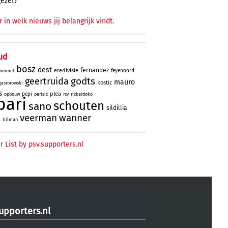
gezet?
r in welk nieuws jij belangrijk vindt.
ud
bosz
dest
fernandez
eredivisie
feyenoord
ommel
godts
geertruida
mauro
kostic
gasiorowski
s
plea
pepi
opbouw
perisic
rcv
rickardoko
bari
schouten
sano
sildillia
veerman
wanner
l
tillman
r List by psv.supporters.nl
upporters.nl