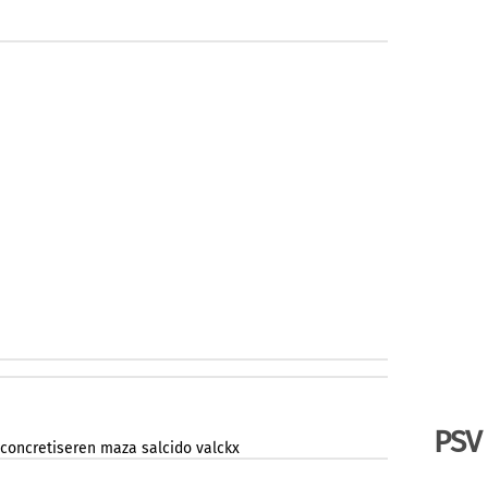
PSV
concretiseren
maza
salcido
valckx