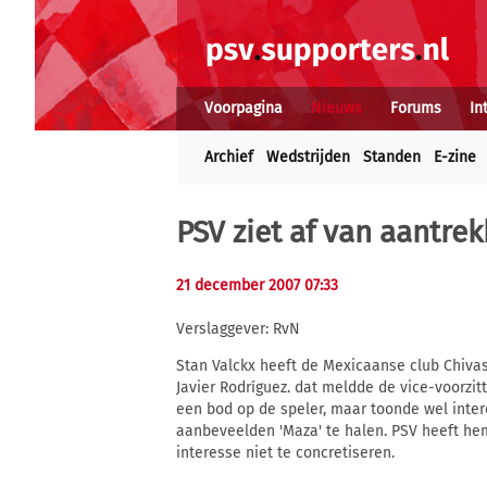
Voorpagina
Nieuws
Forums
In
Archief
Wedstrijden
Standen
E-zine
PSV ziet af van aantre
21 december 2007 07:33
Verslaggever: RvN
Stan Valckx heeft de Mexicaanse club Chivas
Javier Rodríguez. dat meldde de vice-voorzi
een bod op de speler, maar toonde wel inte
aanbeveelden 'Maza' te halen. PSV heeft hem
interesse niet te concretiseren.