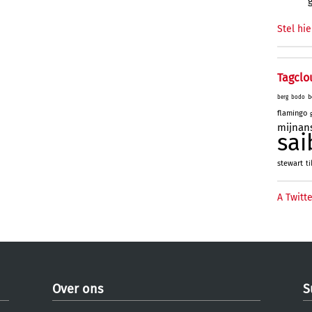
Stel hie
Tagclo
b
berg
bodo
flamingo
mijnan
sai
stewart
ti
A Twitte
Over ons
S