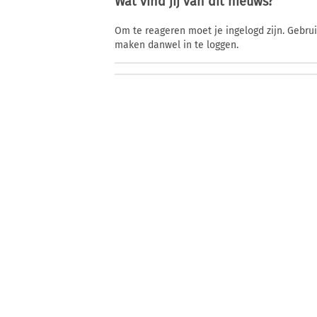
Wat vind jij van dit nieuws?
Om te reageren moet je ingelogd zijn. Gebru
maken danwel in te loggen.