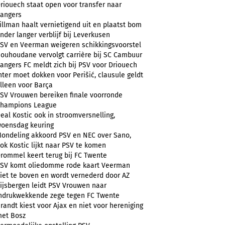
riouech staat open voor transfer naar
angers
illman haalt vernietigend uit en plaatst bom
nder langer verblijf bij Leverkusen
SV en Veerman weigeren schikkingsvoorstel
ouhoudane vervolgt carrière bij SC Cambuur
angers FC meldt zich bij PSV voor Driouech
nter moet dokken voor Perišić, clausule geldt
lleen voor Barça
SV Vrouwen bereiken finale voorronde
hampions League
eal Kostic ook in stroomversnelling,
oensdag keuring
ondeling akkoord PSV en NEC over Sano,
ok Kostic lijkt naar PSV te komen
rommel keert terug bij FC Twente
SV komt oliedomme rode kaart Veerman
iet te boven en wordt vernederd door AZ
ijsbergen leidt PSV Vrouwen naar
ndrukwekkende zege tegen FC Twente
randt kiest voor Ajax en niet voor hereniging
et Bosz