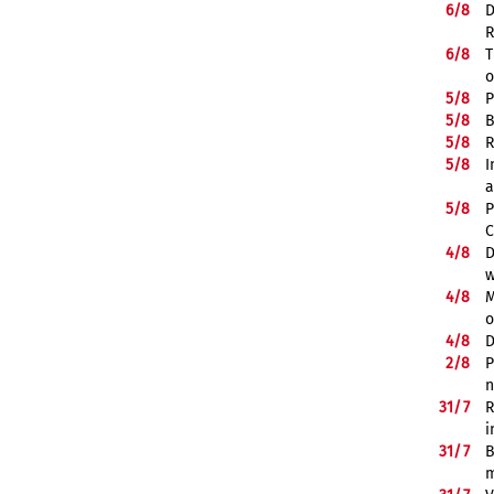
6/
8
D
R
6/
8
T
o
5/
8
P
5/
8
B
5/
8
R
5/
8
I
a
5/
8
P
C
4/
8
D
w
4/
8
M
o
4/
8
D
2/
8
P
n
31/
7
R
i
31/
7
B
m