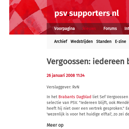
Voorpagina
Nieuws
Forums
In
Archief
Wedstrijden
Standen
E-zine
Vergoossen: iedereen b
26 januari 2008 11:34
Verslaggever: RvN
In het
Brabants Dagblad
liet Sef Vergoossen
selectie van PSV. "Iedereen blijft, ook Men
heeft hij niet over een vertrek gesproken." E
'wezenlijk is voor het huidige elftal', zo zei
Meer op