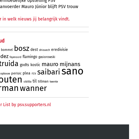
ermoedelijke opstelling PSV
anvoerder Mauro Júnior blijft PSV trouw
r in welk nieuws jij belangrijk vindt.
ud
bosz
dest
eredivisie
bommel
driouech
ndez
flamingo
gasiorowski
feyenoord
truida
mauro
mijnans
godts
kostic
sano
saibari
plea
perisic
rcv
opbouw
outen
til
tillman
twente
sildillia
rman
wanner
r List by psv.supporters.nl