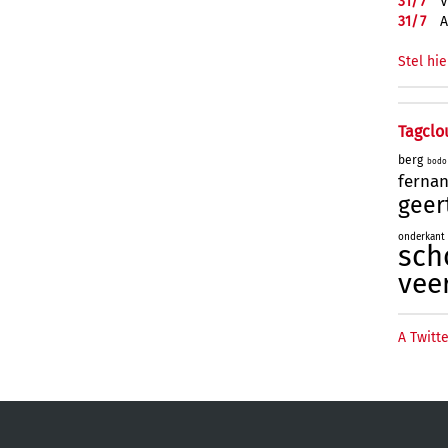
31/
7
V
31/
7
A
Stel hie
Tagclo
berg
bodo
ferna
geer
onderkant
sch
vee
A Twitte