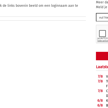
Meer da
ik de links bovenin beeld om een loginnaam aan te
Meld je
Laatst
7/
8
V
7/
8
T
F
7/
8
C
D
6/
8
K
6/
8
B