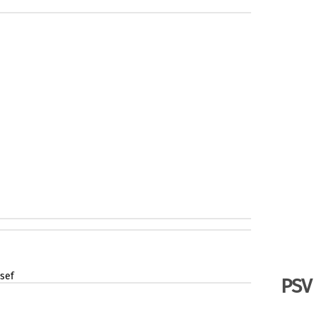
sef
PSV