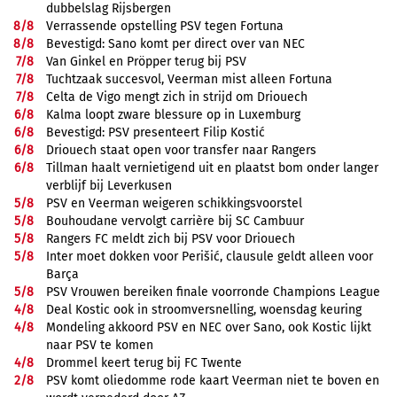
dubbelslag Rijsbergen
8/
8
Verrassende opstelling PSV tegen Fortuna
8/
8
Bevestigd: Sano komt per direct over van NEC
7/
8
Van Ginkel en Pröpper terug bij PSV
7/
8
Tuchtzaak succesvol, Veerman mist alleen Fortuna
7/
8
Celta de Vigo mengt zich in strijd om Driouech
6/
8
Kalma loopt zware blessure op in Luxemburg
6/
8
Bevestigd: PSV presenteert Filip Kostić
6/
8
Driouech staat open voor transfer naar Rangers
6/
8
Tillman haalt vernietigend uit en plaatst bom onder langer
verblijf bij Leverkusen
5/
8
PSV en Veerman weigeren schikkingsvoorstel
5/
8
Bouhoudane vervolgt carrière bij SC Cambuur
5/
8
Rangers FC meldt zich bij PSV voor Driouech
5/
8
Inter moet dokken voor Perišić, clausule geldt alleen voor
Barça
5/
8
PSV Vrouwen bereiken finale voorronde Champions League
4/
8
Deal Kostic ook in stroomversnelling, woensdag keuring
4/
8
Mondeling akkoord PSV en NEC over Sano, ook Kostic lijkt
naar PSV te komen
4/
8
Drommel keert terug bij FC Twente
2/
8
PSV komt oliedomme rode kaart Veerman niet te boven en