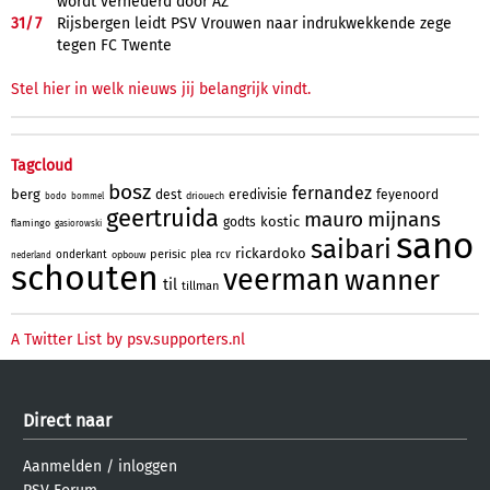
wordt vernederd door AZ
31/
7
Rijsbergen leidt PSV Vrouwen naar indrukwekkende zege
tegen FC Twente
Stel hier in welk nieuws jij belangrijk vindt.
Tagcloud
bosz
fernandez
berg
dest
eredivisie
feyenoord
driouech
bodo
bommel
geertruida
mauro
mijnans
kostic
godts
flamingo
gasiorowski
sano
saibari
rickardoko
perisic
onderkant
plea
rcv
opbouw
nederland
schouten
veerman
wanner
til
tillman
A Twitter List by psv.supporters.nl
Direct naar
Aanmelden
/
inloggen