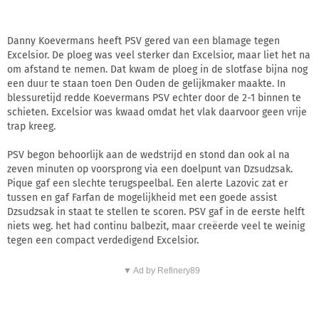
Danny Koevermans heeft PSV gered van een blamage tegen
Excelsior. De ploeg was veel sterker dan Excelsior, maar liet het na
om afstand te nemen. Dat kwam de ploeg in de slotfase bijna nog
een duur te staan toen Den Ouden de gelijkmaker maakte. In
blessuretijd redde Koevermans PSV echter door de 2-1 binnen te
schieten. Excelsior was kwaad omdat het vlak daarvoor geen vrije
trap kreeg.
PSV begon behoorlijk aan de wedstrijd en stond dan ook al na
zeven minuten op voorsprong via een doelpunt van Dzsudzsak.
Pique gaf een slechte terugspeelbal. Een alerte Lazovic zat er
tussen en gaf Farfan de mogelijkheid met een goede assist
Dzsudzsak in staat te stellen te scoren. PSV gaf in de eerste helft
niets weg. het had continu balbezit, maar creëerde veel te weinig
tegen een compact verdedigend Excelsior.
▼ Ad by Refinery89