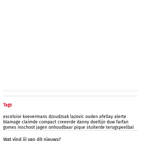
Tags
excelsior
koevermans
dzsudzsak
lazovic
ouden
afellay
alerte
blamage
claimde
compact
creeerde
danny
doellijn
duw
farfan
gomes
inschoot
jagen
onhoudbaar
pique
stuiterde
terugspeelbal
Wat vind jij van dit nieuws?