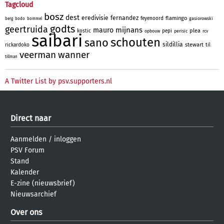
Tagcloud
bosz
dest
eredivisie
fernandez
flamingo
feyenoord
gasiorowski
berg
bodo
bommel
godts
geertruida
mijnans
mauro
plea
kostic
pepi
opbouw
perisic
rcv
saibari
schouten
sano
sildillia
stewart
rickardoko
til
veerman
wanner
tillman
A Twitter List by psv.supporters.nl
Direct naar
Aanmelden
/
inloggen
PSV Forum
Stand
Kalender
E-zine (nieuwsbrief)
Nieuwsarchief
Over ons