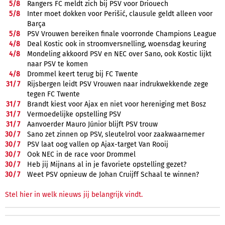
5/
8
Rangers FC meldt zich bij PSV voor Driouech
5/
8
Inter moet dokken voor Perišić, clausule geldt alleen voor
Barça
5/
8
PSV Vrouwen bereiken finale voorronde Champions League
4/
8
Deal Kostic ook in stroomversnelling, woensdag keuring
4/
8
Mondeling akkoord PSV en NEC over Sano, ook Kostic lijkt
naar PSV te komen
4/
8
Drommel keert terug bij FC Twente
31/
7
Rijsbergen leidt PSV Vrouwen naar indrukwekkende zege
tegen FC Twente
31/
7
Brandt kiest voor Ajax en niet voor hereniging met Bosz
31/
7
Vermoedelijke opstelling PSV
31/
7
Aanvoerder Mauro Júnior blijft PSV trouw
30/
7
Sano zet zinnen op PSV, sleutelrol voor zaakwaarnemer
30/
7
PSV laat oog vallen op Ajax-target Van Rooij
30/
7
Ook NEC in de race voor Drommel
30/
7
Heb jij Mijnans al in je favoriete opstelling gezet?
30/
7
Weet PSV opnieuw de Johan Cruijff Schaal te winnen?
Stel hier in welk nieuws jij belangrijk vindt.