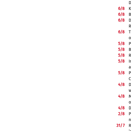
D
6/
8
K
6/
8
B
6/
8
D
R
6/
8
T
o
5/
8
P
5/
8
B
5/
8
R
5/
8
I
a
5/
8
P
C
4/
8
D
w
4/
8
M
o
4/
8
D
2/
8
P
n
31/
7
R