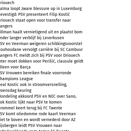
riouech
alma loopt zware blessure op in Luxemburg
evestigd: PSV presenteert Filip Kostić
riouech staat open voor transfer naar
angers
illman haalt vernietigend uit en plaatst bom
nder langer verblijf bij Leverkusen
SV en Veerman weigeren schikkingsvoorstel
ouhoudane vervolgt carrière bij SC Cambuur
angers FC meldt zich bij PSV voor Driouech
nter moet dokken voor Perišić, clausule geldt
lleen voor Barça
SV Vrouwen bereiken finale voorronde
hampions League
eal Kostic ook in stroomversnelling,
oensdag keuring
ondeling akkoord PSV en NEC over Sano,
ok Kostic lijkt naar PSV te komen
rommel keert terug bij FC Twente
SV komt oliedomme rode kaart Veerman
iet te boven en wordt vernederd door AZ
ijsbergen leidt PSV Vrouwen naar