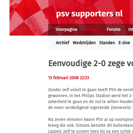
Voorpagina
Nieuws
Forums
In
Archief
Wedstrijden
Standen
E-zine
Eenvoudige 2-0 zege v
13 februari 2008 22:33
Zonder zelf voluit te gaan heeft PSV de eers
gewonnen. In het Philips Stadion werd het 2
zekerheid te gaan en de nul te willen houden.
de meer verdedigend ingestelde Zonneveld. 
Na zeven minuten kwam PSV al op voorsprong
kreeg die ook. Simons benutte dit buitenkans
Lazovic zelf te scoren toen hij na een schot 