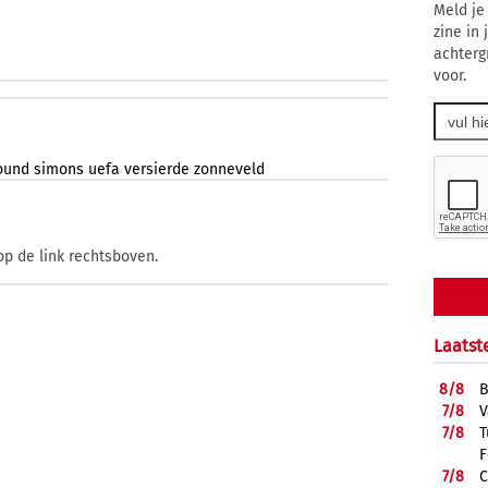
Meld je
zine in
achterg
voor.
ound
simons
uefa
versierde
zonneveld
op de link rechtsboven.
Laatst
8/
8
B
7/
8
V
7/
8
T
F
7/
8
C