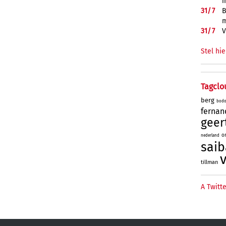
i
31/
7
B
m
31/
7
V
Stel hie
Tagclo
berg
bod
fernan
geer
o
nederland
saib
tillman
A Twitte