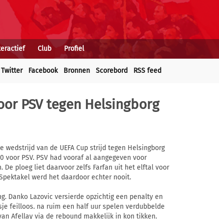
teractief
Club
Profiel
Twitter
Facebook
Bronnen
Scorebord
RSS feed
oor PSV tegen Helsingborg
te wedstrijd van de UEFA Cup strijd tegen Helsingborg
-0 voor PSV. PSV had vooraf al aangegeven voor
 De ploeg liet daarvoor zelfs Farfan uit het elftal voor
Spektakel werd het daardoor echter nooit.
. Danko Lazovic versierde opzichtig een penalty en
je feilloos. na ruim een half uur spelen verdubbelde
van Afellay via de rebound makkelijk in kon tikken.