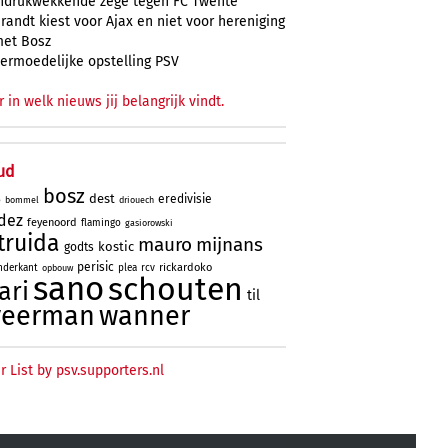
ndrukwekkende zege tegen FC Twente
randt kiest voor Ajax en niet voor hereniging
et Bosz
ermoedelijke opstelling PSV
r in welk nieuws jij belangrijk vindt.
ud
bosz
dest
eredivisie
bommel
driouech
o
dez
feyenoord
flamingo
gasiorowski
truida
mauro
mijnans
kostic
godts
perisic
rickardoko
nderkant
plea
rcv
opbouw
sano
schouten
ari
til
veerman
wanner
r List by psv.supporters.nl