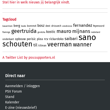
Stel hier in welk nieuws jij belangrijk vindt.
Tagcloud
fernandez
bosz
berg
bommel
dest
driouech
feyenoord
bodo
eredivisie
basarnhem
geertruida
mauro
mijnans
kostic
flamingo
goretzka
nederland
sano
saibari
rcv
opbouw
perisic
plea
rickardoko
onderkant
schouten
veerman
wanner
til
tillman
A Twitter List by psv.supporters.nl
Direct naar
Aanmelden
/
inloggen
PSV Forum
Stand
Kalender
E-zine (nieuwsbrief)