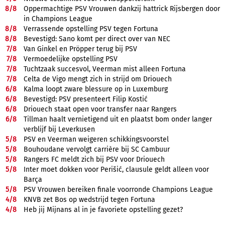
8/
8
Oppermachtige PSV Vrouwen dankzij hattrick Rijsbergen door
in Champions League
8/
8
Verrassende opstelling PSV tegen Fortuna
8/
8
Bevestigd: Sano komt per direct over van NEC
7/
8
Van Ginkel en Pröpper terug bij PSV
7/
8
Vermoedelijke opstelling PSV
7/
8
Tuchtzaak succesvol, Veerman mist alleen Fortuna
7/
8
Celta de Vigo mengt zich in strijd om Driouech
6/
8
Kalma loopt zware blessure op in Luxemburg
6/
8
Bevestigd: PSV presenteert Filip Kostić
6/
8
Driouech staat open voor transfer naar Rangers
6/
8
Tillman haalt vernietigend uit en plaatst bom onder langer
verblijf bij Leverkusen
5/
8
PSV en Veerman weigeren schikkingsvoorstel
5/
8
Bouhoudane vervolgt carrière bij SC Cambuur
5/
8
Rangers FC meldt zich bij PSV voor Driouech
5/
8
Inter moet dokken voor Perišić, clausule geldt alleen voor
Barça
5/
8
PSV Vrouwen bereiken finale voorronde Champions League
4/
8
KNVB zet Bos op wedstrijd tegen Fortuna
4/
8
Heb jij Mijnans al in je favoriete opstelling gezet?