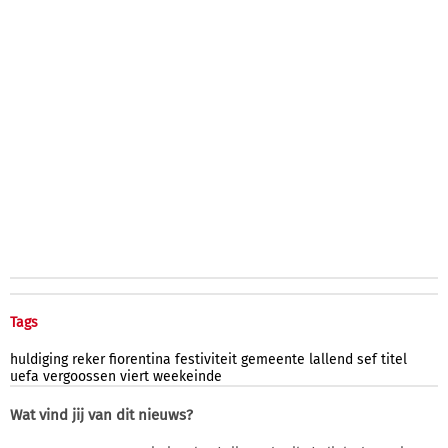
Tags
huldiging
reker
fiorentina
festiviteit
gemeente
lallend
sef
titel
uefa
vergoossen
viert
weekeinde
Wat vind jij van dit nieuws?