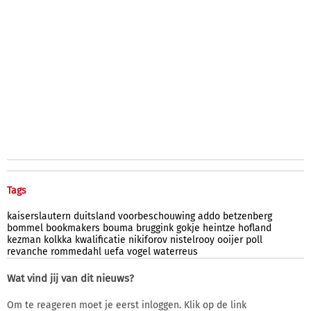
Tags
kaiserslautern
duitsland
voorbeschouwing
addo
betzenberg
bommel
bookmakers
bouma
bruggink
gokje
heintze
hofland
kezman
kolkka
kwalificatie
nikiforov
nistelrooy
ooijer
poll
revanche
rommedahl
uefa
vogel
waterreus
Wat vind jij van dit nieuws?
Om te reageren moet je eerst inloggen. Klik op de link