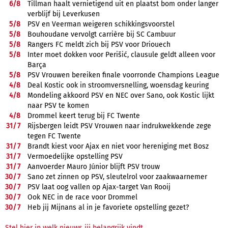
6/
8
Tillman haalt vernietigend uit en plaatst bom onder langer
verblijf bij Leverkusen
5/
8
PSV en Veerman weigeren schikkingsvoorstel
5/
8
Bouhoudane vervolgt carrière bij SC Cambuur
5/
8
Rangers FC meldt zich bij PSV voor Driouech
5/
8
Inter moet dokken voor Perišić, clausule geldt alleen voor
Barça
5/
8
PSV Vrouwen bereiken finale voorronde Champions League
4/
8
Deal Kostic ook in stroomversnelling, woensdag keuring
4/
8
Mondeling akkoord PSV en NEC over Sano, ook Kostic lijkt
naar PSV te komen
4/
8
Drommel keert terug bij FC Twente
31/
7
Rijsbergen leidt PSV Vrouwen naar indrukwekkende zege
tegen FC Twente
31/
7
Brandt kiest voor Ajax en niet voor hereniging met Bosz
31/
7
Vermoedelijke opstelling PSV
31/
7
Aanvoerder Mauro Júnior blijft PSV trouw
30/
7
Sano zet zinnen op PSV, sleutelrol voor zaakwaarnemer
30/
7
PSV laat oog vallen op Ajax-target Van Rooij
30/
7
Ook NEC in de race voor Drommel
30/
7
Heb jij Mijnans al in je favoriete opstelling gezet?
Stel hier in welk nieuws jij belangrijk vindt.