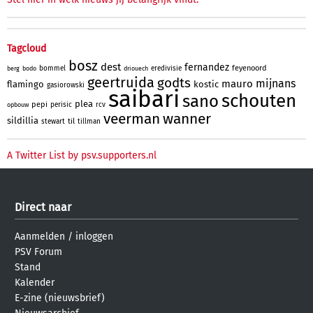
Tagcloud
bosz
dest
fernandez
feyenoord
bommel
eredivisie
berg
bodo
driouech
geertruida
godts
mijnans
mauro
flamingo
kostic
gasiorowski
saibari
schouten
sano
plea
pepi
perisic
rcv
opbouw
veerman
wanner
sildillia
til
stewart
tillman
A Twitter List by psv.supporters.nl
Direct naar
Aanmelden
/
inloggen
PSV Forum
Stand
Kalender
E-zine (nieuwsbrief)