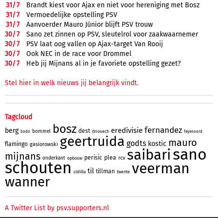
31/
7
Brandt kiest voor Ajax en niet voor hereniging met Bosz
31/
7
Vermoedelijke opstelling PSV
31/
7
Aanvoerder Mauro Júnior blijft PSV trouw
30/
7
Sano zet zinnen op PSV, sleutelrol voor zaakwaarnemer
30/
7
PSV laat oog vallen op Ajax-target Van Rooij
30/
7
Ook NEC in de race voor Drommel
30/
7
Heb jij Mijnans al in je favoriete opstelling gezet?
Stel hier in welk nieuws jij belangrijk vindt.
Tagcloud
bosz
fernandez
eredivisie
berg
dest
bommel
driouech
bodo
feyenoord
geertruida
mauro
godts
kostic
flamingo
gasiorowski
sano
saibari
mijnans
perisic
plea
rcv
onderkant
opbouw
schouten
veerman
til
tillman
twente
sildillia
wanner
A Twitter List by psv.supporters.nl