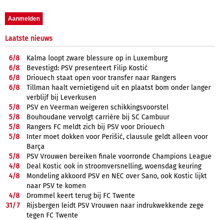
Laatste nieuws
6/
8
Kalma loopt zware blessure op in Luxemburg
6/
8
Bevestigd: PSV presenteert Filip Kostić
6/
8
Driouech staat open voor transfer naar Rangers
6/
8
Tillman haalt vernietigend uit en plaatst bom onder langer
verblijf bij Leverkusen
5/
8
PSV en Veerman weigeren schikkingsvoorstel
5/
8
Bouhoudane vervolgt carrière bij SC Cambuur
5/
8
Rangers FC meldt zich bij PSV voor Driouech
5/
8
Inter moet dokken voor Perišić, clausule geldt alleen voor
Barça
5/
8
PSV Vrouwen bereiken finale voorronde Champions League
4/
8
Deal Kostic ook in stroomversnelling, woensdag keuring
4/
8
Mondeling akkoord PSV en NEC over Sano, ook Kostic lijkt
naar PSV te komen
4/
8
Drommel keert terug bij FC Twente
31/
7
Rijsbergen leidt PSV Vrouwen naar indrukwekkende zege
tegen FC Twente