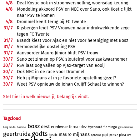
4/
8
Deal Kostic ook in stroomversnelling, woensdag keuring
4/
8
Mondeling akkoord PSV en NEC over Sano, ook Kostic lijkt
naar PSV te komen
4/
8
Drommel keert terug bij FC Twente
31/
7
Rijsbergen leidt PSV Vrouwen naar indrukwekkende zege
tegen FC Twente
31/
7
Brandt kiest voor Ajax en niet voor hereniging met Bosz
31/
7
Vermoedelijke opstelling PSV
31/
7
Aanvoerder Mauro Júnior blijft PSV trouw
30/
7
Sano zet zinnen op PSV, sleutelrol voor zaakwaarnemer
30/
7
PSV laat oog vallen op Ajax-target Van Rooij
30/
7
Ook NEC in de race voor Drommel
30/
7
Heb jij Mijnans al in je favoriete opstelling gezet?
30/
7
Weet PSV opnieuw de Johan Cruijff Schaal te winnen?
Stel hier in welk nieuws jij belangrijk vindt.
Tagcloud
bosz
dest
eredivisie
fernandez
flamingo
feyenoord
gasiorowski
berg
bodo
bommel
godts
geertruida
mijnans
mauro
plea
kostic
pepi
opbouw
perisic
rcv