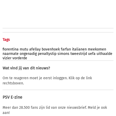
Tags
fiorentina
mutu
afellay
bovenhoek
farfan
italianen
meekomen
naarmate
ongenadig
penaltystip
simons
tweestrijd
uefa
uithaalde
vizier
vorderde
Wat vind jij van dit nieuws?
Om te reageren moet je eerst inloggen. Klik op de link
rechtsboven.
PSV E-zine
Meer dan 28.500 fans zijn lid van onze nieuwsbrief. Meld je ook
aan!