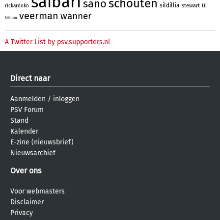
saibari
schouten
sano
sildillia
stewart
rickardoko
til
veerman
wanner
tillman
A Twitter List by psv.supporters.nl
Direct naar
Aanmelden
/
inloggen
PSV Forum
Stand
Kalender
E-zine (nieuwsbrief)
Nieuwsarchief
Over ons
Voor webmasters
Disclaimer
Privacy