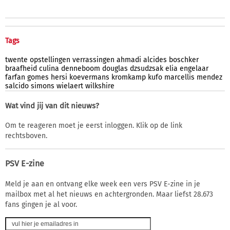
Tags
twente
opstellingen
verrassingen
ahmadi
alcides
boschker
braafheid
culina
denneboom
douglas
dzsudzsak
elia
engelaar
farfan
gomes
hersi
koevermans
kromkamp
kufo
marcellis
mendez
salcido
simons
wielaert
wilkshire
Wat vind jij van dit nieuws?
Om te reageren moet je eerst inloggen. Klik op de link
rechtsboven.
PSV E-zine
Meld je aan en ontvang elke week een vers PSV E-zine in je
mailbox met al het nieuws en achtergronden. Maar liefst 28.673
fans gingen je al voor.