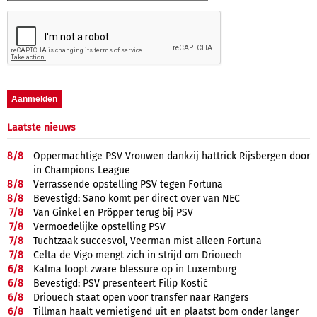
Laatste nieuws
8/
8
Oppermachtige PSV Vrouwen dankzij hattrick Rijsbergen door
in Champions League
8/
8
Verrassende opstelling PSV tegen Fortuna
8/
8
Bevestigd: Sano komt per direct over van NEC
7/
8
Van Ginkel en Pröpper terug bij PSV
7/
8
Vermoedelijke opstelling PSV
7/
8
Tuchtzaak succesvol, Veerman mist alleen Fortuna
7/
8
Celta de Vigo mengt zich in strijd om Driouech
6/
8
Kalma loopt zware blessure op in Luxemburg
6/
8
Bevestigd: PSV presenteert Filip Kostić
6/
8
Driouech staat open voor transfer naar Rangers
6/
8
Tillman haalt vernietigend uit en plaatst bom onder langer