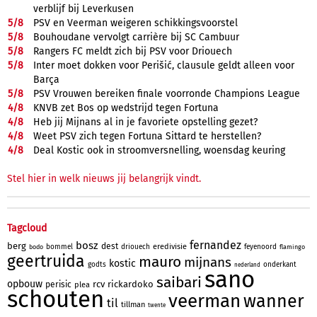
verblijf bij Leverkusen
5/
8
PSV en Veerman weigeren schikkingsvoorstel
5/
8
Bouhoudane vervolgt carrière bij SC Cambuur
5/
8
Rangers FC meldt zich bij PSV voor Driouech
5/
8
Inter moet dokken voor Perišić, clausule geldt alleen voor
Barça
5/
8
PSV Vrouwen bereiken finale voorronde Champions League
4/
8
KNVB zet Bos op wedstrijd tegen Fortuna
4/
8
Heb jij Mijnans al in je favoriete opstelling gezet?
4/
8
Weet PSV zich tegen Fortuna Sittard te herstellen?
4/
8
Deal Kostic ook in stroomversnelling, woensdag keuring
Stel hier in welk nieuws jij belangrijk vindt.
Tagcloud
fernandez
bosz
berg
dest
eredivisie
bommel
driouech
feyenoord
bodo
flamingo
geertruida
mauro
mijnans
kostic
godts
onderkant
nederland
sano
saibari
opbouw
rcv
rickardoko
perisic
plea
schouten
veerman
wanner
til
tillman
twente