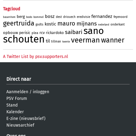
Tagcloud
bosz
fernandez
berg
dest
driouech
eredivisie
feyenoord
bodo
bommel
basarnhem
geertruida
mauro
mijnans
kostic
godts
onderkant
nederland
sano
saibari
opbouw
rcv
perisic
rickardoko
plea
schouten
veerman
wanner
til
tillman
twente
A Twitter List by psv.supporters.nl
Direct naar
Aanmelden
/
inloggen
PSV Forum
Stand
Kalender
E-zine (nieuwsbrief)
Nieuwsarchief