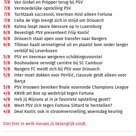
7/
8
Van Ginkel en Pröpper terug bij PSV
7/
8
Vermoedelijke opstelling PSV
7/
8
Tuchtzaak succesvol, Veerman mist alleen Fortuna
7/
8
Celta de Vigo mengt zich in strijd om Driouech
6/
8
Kalma loopt zware blessure op in Luxemburg
6/
8
Bevestigd: PSV presenteert Filip Kostić
6/
8
Driouech staat open voor transfer naar Rangers
6/
8
Tillman haalt vernietigend uit en plaatst bom onder langer
verblijf bij Leverkusen
5/
8
PSV en Veerman weigeren schikkingsvoorstel
5/
8
Bouhoudane vervolgt carrière bij SC Cambuur
5/
8
Rangers FC meldt zich bij PSV voor Driouech
5/
8
Inter moet dokken voor Perišić, clausule geldt alleen voor
Barça
5/
8
PSV Vrouwen bereiken finale voorronde Champions League
4/
8
KNVB zet Bos op wedstrijd tegen Fortuna
4/
8
Heb jij Mijnans al in je favoriete opstelling gezet?
4/
8
Weet PSV zich tegen Fortuna Sittard te herstellen?
4/
8
Deal Kostic ook in stroomversnelling, woensdag keuring
Stel hier in welk nieuws jij belangrijk vindt.