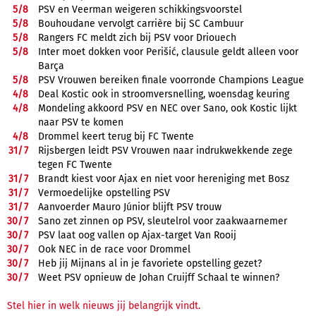
5/
8
PSV en Veerman weigeren schikkingsvoorstel
5/
8
Bouhoudane vervolgt carrière bij SC Cambuur
5/
8
Rangers FC meldt zich bij PSV voor Driouech
5/
8
Inter moet dokken voor Perišić, clausule geldt alleen voor
Barça
5/
8
PSV Vrouwen bereiken finale voorronde Champions League
4/
8
Deal Kostic ook in stroomversnelling, woensdag keuring
4/
8
Mondeling akkoord PSV en NEC over Sano, ook Kostic lijkt
naar PSV te komen
4/
8
Drommel keert terug bij FC Twente
31/
7
Rijsbergen leidt PSV Vrouwen naar indrukwekkende zege
tegen FC Twente
31/
7
Brandt kiest voor Ajax en niet voor hereniging met Bosz
31/
7
Vermoedelijke opstelling PSV
31/
7
Aanvoerder Mauro Júnior blijft PSV trouw
30/
7
Sano zet zinnen op PSV, sleutelrol voor zaakwaarnemer
30/
7
PSV laat oog vallen op Ajax-target Van Rooij
30/
7
Ook NEC in de race voor Drommel
30/
7
Heb jij Mijnans al in je favoriete opstelling gezet?
30/
7
Weet PSV opnieuw de Johan Cruijff Schaal te winnen?
Stel hier in welk nieuws jij belangrijk vindt.