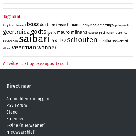
Tagcloud
bosz
dest
eredivisie
fernandez
flamingo
feyenoord
gasiorowski
berg
bodo
bommel
godts
geertruida
mijnans
mauro
plea
kostic
pepi
opbouw
perisic
rcv
saibari
schouten
sano
sildillia
stewart
rickardoko
til
veerman
wanner
tillman
A Twitter List by psv.supporters.nl
Direct naar
Aanmelden
/
inloggen
PSV Forum
Stand
Kalender
E-zine (nieuwsbrief)
Nieuwsarchief