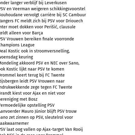
onder langer verblijf bij Leverkusen
PSV en Veerman weigeren schikkingsvoorstel
Bouhoudane vervolgt carrière bij SC Cambuur
Rangers FC meldt zich bij PSV voor Driouech
Inter moet dokken voor Perišić, clausule
geldt alleen voor Barça
PSV Vrouwen bereiken finale voorronde
Champions League
Deal Kostic ook in stroomversnelling,
woensdag keuring
Mondeling akkoord PSV en NEC over Sano,
ook Kostic lijkt naar PSV te komen
Drommel keert terug bij FC Twente
Rijsbergen leidt PSV Vrouwen naar
indrukwekkende zege tegen FC Twente
Brandt kiest voor Ajax en niet voor
hereniging met Bosz
Vermoedelijke opstelling PSV
Aanvoerder Mauro Júnior blijft PSV trouw
Sano zet zinnen op PSV, sleutelrol voor
zaakwaarnemer
PSV laat oog vallen op Ajax-target Van Rooij