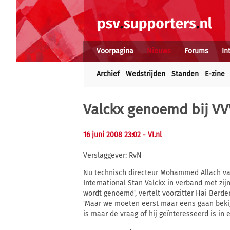
Voorpagina
Nieuws
Forums
In
Archief
Wedstrijden
Standen
E-zine
Valckx genoemd bij VV
16 juni 2008 23:02
- VI.nl
Verslaggever: RvN
Nu technisch directeur Mohammed Allach van
International Stan Valckx in verband met zij
wordt genoemd', vertelt voorzitter Hai Berd
'Maar we moeten eerst maar eens gaan bekij
is maar de vraag of hij geïnteresseerd is in e