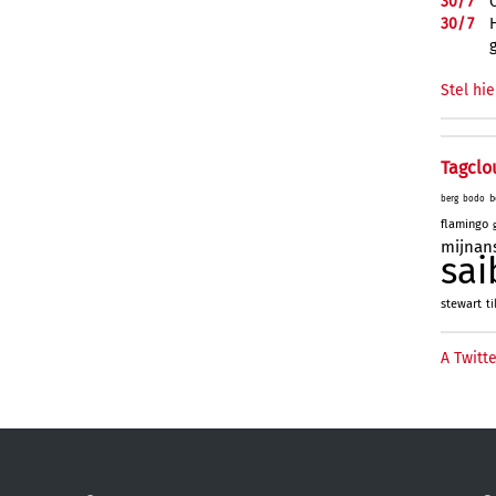
30/
7
30/
7
Stel hie
Tagclo
b
berg
bodo
flamingo
mijnan
sai
stewart
ti
A Twitte