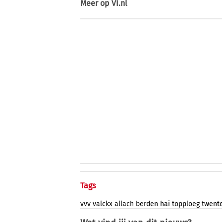
Meer op
VI.nl
Tags
vvv
valckx
allach
berden
hai
topploeg
twent