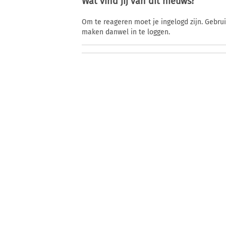
Wat vind jij van dit nieuws?
Om te reageren moet je ingelogd zijn. Gebru
maken danwel in te loggen.