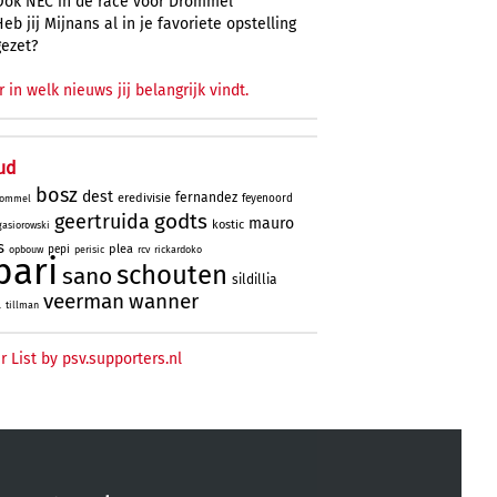
Ook NEC in de race voor Drommel
Heb jij Mijnans al in je favoriete opstelling
gezet?
r in welk nieuws jij belangrijk vindt.
ud
bosz
dest
fernandez
eredivisie
feyenoord
ommel
godts
geertruida
mauro
kostic
gasiorowski
s
plea
pepi
opbouw
perisic
rcv
rickardoko
bari
schouten
sano
sildillia
veerman
wanner
l
tillman
r List by psv.supporters.nl