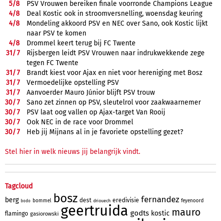
5/
8
PSV Vrouwen bereiken finale voorronde Champions League
4/
8
Deal Kostic ook in stroomversnelling, woensdag keuring
4/
8
Mondeling akkoord PSV en NEC over Sano, ook Kostic lijkt
naar PSV te komen
4/
8
Drommel keert terug bij FC Twente
31/
7
Rijsbergen leidt PSV Vrouwen naar indrukwekkende zege
tegen FC Twente
31/
7
Brandt kiest voor Ajax en niet voor hereniging met Bosz
31/
7
Vermoedelijke opstelling PSV
31/
7
Aanvoerder Mauro Júnior blijft PSV trouw
30/
7
Sano zet zinnen op PSV, sleutelrol voor zaakwaarnemer
30/
7
PSV laat oog vallen op Ajax-target Van Rooij
30/
7
Ook NEC in de race voor Drommel
30/
7
Heb jij Mijnans al in je favoriete opstelling gezet?
Stel hier in welk nieuws jij belangrijk vindt.
Tagcloud
bosz
fernandez
berg
dest
eredivisie
bommel
feyenoord
driouech
bodo
geertruida
mauro
godts
kostic
flamingo
gasiorowski