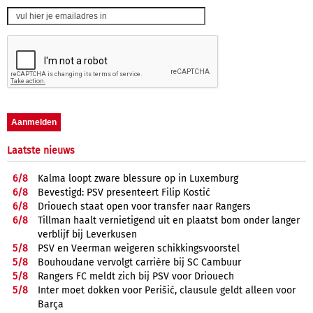
Laatste nieuws
6/
8
Kalma loopt zware blessure op in Luxemburg
6/
8
Bevestigd: PSV presenteert Filip Kostić
6/
8
Driouech staat open voor transfer naar Rangers
6/
8
Tillman haalt vernietigend uit en plaatst bom onder langer
verblijf bij Leverkusen
5/
8
PSV en Veerman weigeren schikkingsvoorstel
5/
8
Bouhoudane vervolgt carrière bij SC Cambuur
5/
8
Rangers FC meldt zich bij PSV voor Driouech
5/
8
Inter moet dokken voor Perišić, clausule geldt alleen voor
Barça