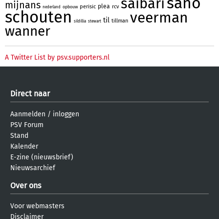
sano
saibari
mijnans
plea
perisic
rcv
opbouw
nederland
schouten
veerman
til
tillman
sildillia
stewart
wanner
A Twitter List by psv.supporters.nl
Direct naar
Aanmelden
/
inloggen
PSV Forum
Stand
Kalender
E-zine (nieuwsbrief)
Nieuwsarchief
Over ons
Voor webmasters
Disclaimer