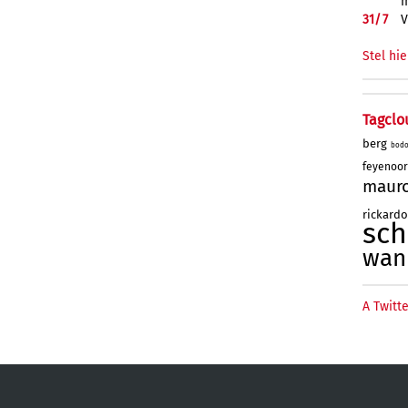
m
31/
7
V
Stel hie
Tagclo
berg
bod
feyenoo
maur
rickard
sc
wan
A Twitte