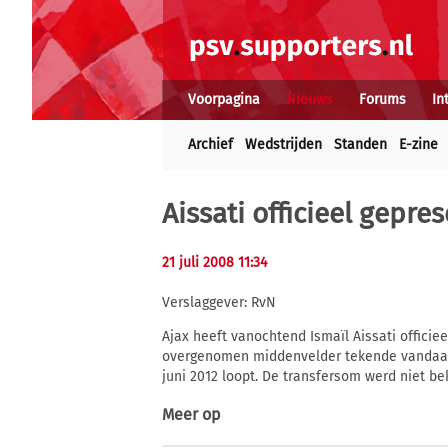
Voorpagina
Nieuws
Forums
In
Archief
Wedstrijden
Standen
E-zine
Aissati officieel gepre
21 juli 2008 11:34
Verslaggever: RvN
Ajax heeft vanochtend Ismaïl Aissati offici
overgenomen middenvelder tekende vandaag e
juni 2012 loopt. De transfersom werd niet b
Meer op