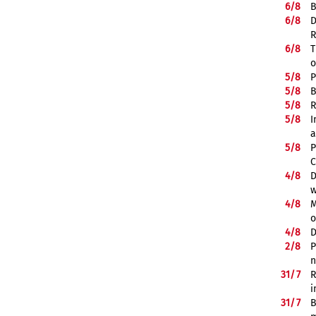
6/
8
B
6/
8
D
R
6/
8
T
o
5/
8
P
5/
8
B
5/
8
R
5/
8
I
a
5/
8
P
C
4/
8
D
w
4/
8
M
o
4/
8
D
2/
8
P
n
31/
7
R
i
31/
7
B