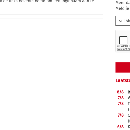
ik de links bovenin beeld om een loginnaam aan te
Meer da
Meld je
Laatst
8/
8
B
7/
8
V
7/
8
T
F
7/
8
C
D
6/
8
K