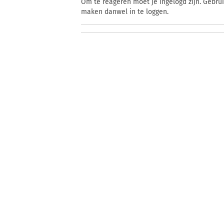
Om te reageren moet je ingelogd zijn. Gebru
maken danwel in te loggen.