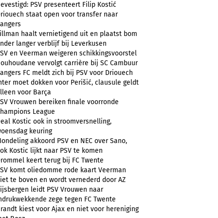
evestigd: PSV presenteert Filip Kostić
riouech staat open voor transfer naar
angers
illman haalt vernietigend uit en plaatst bom
nder langer verblijf bij Leverkusen
SV en Veerman weigeren schikkingsvoorstel
ouhoudane vervolgt carrière bij SC Cambuur
angers FC meldt zich bij PSV voor Driouech
nter moet dokken voor Perišić, clausule geldt
lleen voor Barça
SV Vrouwen bereiken finale voorronde
hampions League
eal Kostic ook in stroomversnelling,
oensdag keuring
ondeling akkoord PSV en NEC over Sano,
ok Kostic lijkt naar PSV te komen
rommel keert terug bij FC Twente
SV komt oliedomme rode kaart Veerman
iet te boven en wordt vernederd door AZ
ijsbergen leidt PSV Vrouwen naar
ndrukwekkende zege tegen FC Twente
randt kiest voor Ajax en niet voor hereniging