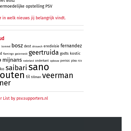
et Bosz
ermoedelijke opstelling PSV
r in welk nieuws jij belangrijk vindt.
ud
bosz
fernandez
dest
eredivisie
driouech
o
bommel
geertruida
kostic
rd
godts
flamingo
gasiorowski
o
mijnans
perisic
onderkant
plea
rcv
opbouw
nederland
sano
saibari
oko
houten
veerman
til
tillman
ner
r List by psv.supporters.nl