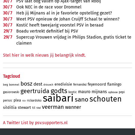
30/
7
PSV laat oog vallen op Ajax-target Van Rooij
30/
7
Ook NEC in de race voor Drommel
30/
7
Heb jij Mijnans al in je favoriete opstelling gezet?
30/
7
Weet PSV opnieuw de Johan Cruijff Schaal te winnen?
30/
7
Kostić heeft tweejarig voorstel PSV in beraad
29/
7
Boadu vertrekt definitief bij PSV
29/
7
Supercup Vrouwen vrijdag in Philips Stadion, gratis ticket te
claimen
Stel hier in welk nieuws jij belangrijk vindt.
Tagcloud
bosz
dest
eredivisie
feyenoord
flamingo
fernandez
bommel
berg
driouech
godts
geertruida
mauro
mijnans
gasiorowski
kostic
pepi
opbouw
saibari
schouten
sano
plea
perisic
rickardoko
rcv
veerman
wanner
sildillia
stewart
til
titel
A Twitter List by psv.supporters.nl