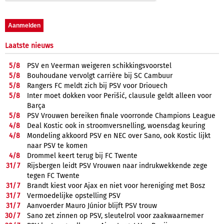
Laatste nieuws
5/
8
PSV en Veerman weigeren schikkingsvoorstel
5/
8
Bouhoudane vervolgt carrière bij SC Cambuur
5/
8
Rangers FC meldt zich bij PSV voor Driouech
5/
8
Inter moet dokken voor Perišić, clausule geldt alleen voor
Barça
5/
8
PSV Vrouwen bereiken finale voorronde Champions League
4/
8
Deal Kostic ook in stroomversnelling, woensdag keuring
4/
8
Mondeling akkoord PSV en NEC over Sano, ook Kostic lijkt
naar PSV te komen
4/
8
Drommel keert terug bij FC Twente
31/
7
Rijsbergen leidt PSV Vrouwen naar indrukwekkende zege
tegen FC Twente
31/
7
Brandt kiest voor Ajax en niet voor hereniging met Bosz
31/
7
Vermoedelijke opstelling PSV
31/
7
Aanvoerder Mauro Júnior blijft PSV trouw
30/
7
Sano zet zinnen op PSV, sleutelrol voor zaakwaarnemer