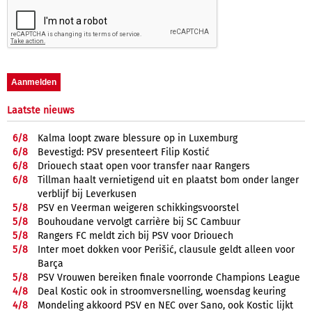
Laatste nieuws
6/
8
Kalma loopt zware blessure op in Luxemburg
6/
8
Bevestigd: PSV presenteert Filip Kostić
6/
8
Driouech staat open voor transfer naar Rangers
6/
8
Tillman haalt vernietigend uit en plaatst bom onder langer
verblijf bij Leverkusen
5/
8
PSV en Veerman weigeren schikkingsvoorstel
5/
8
Bouhoudane vervolgt carrière bij SC Cambuur
5/
8
Rangers FC meldt zich bij PSV voor Driouech
5/
8
Inter moet dokken voor Perišić, clausule geldt alleen voor
Barça
5/
8
PSV Vrouwen bereiken finale voorronde Champions League
4/
8
Deal Kostic ook in stroomversnelling, woensdag keuring
4/
8
Mondeling akkoord PSV en NEC over Sano, ook Kostic lijkt