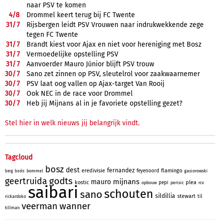
naar PSV te komen
4/
8
Drommel keert terug bij FC Twente
31/
7
Rijsbergen leidt PSV Vrouwen naar indrukwekkende zege
tegen FC Twente
31/
7
Brandt kiest voor Ajax en niet voor hereniging met Bosz
31/
7
Vermoedelijke opstelling PSV
31/
7
Aanvoerder Mauro Júnior blijft PSV trouw
30/
7
Sano zet zinnen op PSV, sleutelrol voor zaakwaarnemer
30/
7
PSV laat oog vallen op Ajax-target Van Rooij
30/
7
Ook NEC in de race voor Drommel
30/
7
Heb jij Mijnans al in je favoriete opstelling gezet?
Stel hier in welk nieuws jij belangrijk vindt.
Tagcloud
bosz
dest
fernandez
eredivisie
flamingo
feyenoord
bommel
gasiorowski
berg
bodo
godts
geertruida
mijnans
mauro
kostic
plea
pepi
opbouw
perisic
rcv
saibari
schouten
sano
sildillia
stewart
til
rickardoko
veerman
wanner
tillman