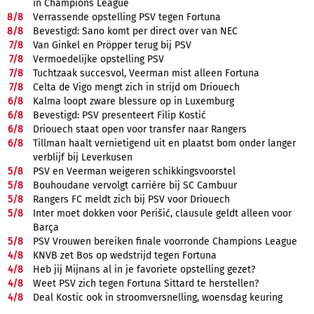
in Champions League
8/
8
Verrassende opstelling PSV tegen Fortuna
8/
8
Bevestigd: Sano komt per direct over van NEC
7/
8
Van Ginkel en Pröpper terug bij PSV
7/
8
Vermoedelijke opstelling PSV
7/
8
Tuchtzaak succesvol, Veerman mist alleen Fortuna
7/
8
Celta de Vigo mengt zich in strijd om Driouech
6/
8
Kalma loopt zware blessure op in Luxemburg
6/
8
Bevestigd: PSV presenteert Filip Kostić
6/
8
Driouech staat open voor transfer naar Rangers
6/
8
Tillman haalt vernietigend uit en plaatst bom onder langer
verblijf bij Leverkusen
5/
8
PSV en Veerman weigeren schikkingsvoorstel
5/
8
Bouhoudane vervolgt carrière bij SC Cambuur
5/
8
Rangers FC meldt zich bij PSV voor Driouech
5/
8
Inter moet dokken voor Perišić, clausule geldt alleen voor
Barça
5/
8
PSV Vrouwen bereiken finale voorronde Champions League
4/
8
KNVB zet Bos op wedstrijd tegen Fortuna
4/
8
Heb jij Mijnans al in je favoriete opstelling gezet?
4/
8
Weet PSV zich tegen Fortuna Sittard te herstellen?
4/
8
Deal Kostic ook in stroomversnelling, woensdag keuring