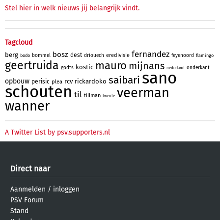
Stel hier in welk nieuws jij belangrijk vindt.
Tagcloud
fernandez
bosz
berg
dest
eredivisie
bommel
driouech
feyenoord
bodo
flamingo
geertruida
mauro
mijnans
kostic
godts
onderkant
nederland
sano
saibari
opbouw
rcv
rickardoko
perisic
plea
schouten
veerman
til
tillman
twente
wanner
A Twitter List by psv.supporters.nl
Direct naar
Aanmelden
/
inloggen
PSV Forum
Stand