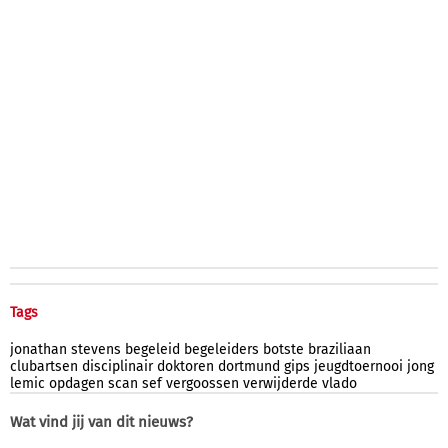
Tags
jonathan
stevens
begeleid
begeleiders
botste
braziliaan
clubartsen
disciplinair
doktoren
dortmund
gips
jeugdtoernooi
jong
lemic
opdagen
scan
sef
vergoossen
verwijderde
vlado
Wat vind jij van dit nieuws?