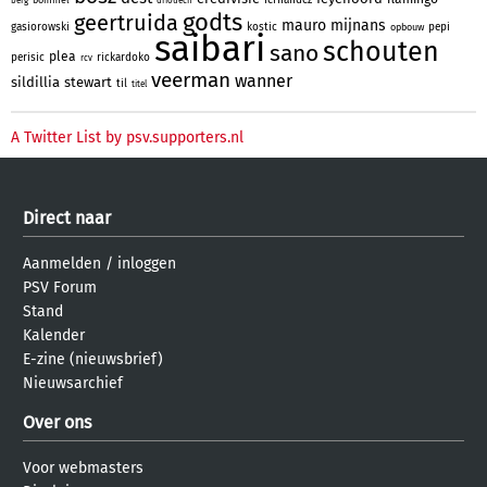
berg
driouech
godts
geertruida
mauro
mijnans
gasiorowski
kostic
pepi
opbouw
saibari
schouten
sano
plea
perisic
rickardoko
rcv
veerman
wanner
sildillia
stewart
til
titel
A Twitter List by psv.supporters.nl
Direct naar
Aanmelden
/
inloggen
PSV Forum
Stand
Kalender
E-zine (nieuwsbrief)
Nieuwsarchief
Over ons
Voor webmasters