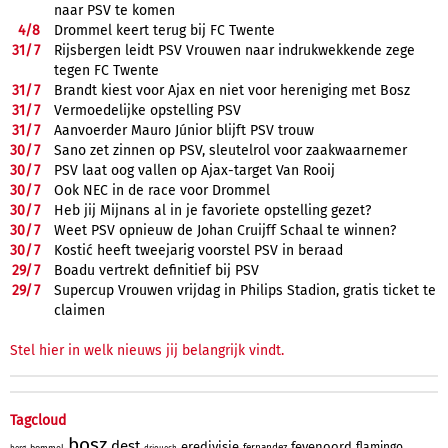
naar PSV te komen
4/
8
Drommel keert terug bij FC Twente
31/
7
Rijsbergen leidt PSV Vrouwen naar indrukwekkende zege
tegen FC Twente
31/
7
Brandt kiest voor Ajax en niet voor hereniging met Bosz
31/
7
Vermoedelijke opstelling PSV
31/
7
Aanvoerder Mauro Júnior blijft PSV trouw
30/
7
Sano zet zinnen op PSV, sleutelrol voor zaakwaarnemer
30/
7
PSV laat oog vallen op Ajax-target Van Rooij
30/
7
Ook NEC in de race voor Drommel
30/
7
Heb jij Mijnans al in je favoriete opstelling gezet?
30/
7
Weet PSV opnieuw de Johan Cruijff Schaal te winnen?
30/
7
Kostić heeft tweejarig voorstel PSV in beraad
29/
7
Boadu vertrekt definitief bij PSV
29/
7
Supercup Vrouwen vrijdag in Philips Stadion, gratis ticket te
claimen
Stel hier in welk nieuws jij belangrijk vindt.
Tagcloud
bosz
dest
eredivisie
feyenoord
flamingo
fernandez
bommel