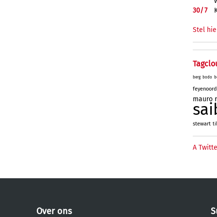
30/
7
Stel hie
Tagclo
berg
bodo
b
feyenoord
mauro
sai
stewart
ti
A Twitte
Over ons
S