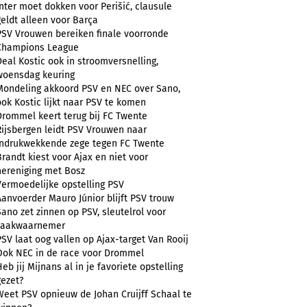
Inter moet dokken voor Perišić, clausule
geldt alleen voor Barça
PSV Vrouwen bereiken finale voorronde
Champions League
Deal Kostic ook in stroomversnelling,
woensdag keuring
Mondeling akkoord PSV en NEC over Sano,
ook Kostic lijkt naar PSV te komen
Drommel keert terug bij FC Twente
Rijsbergen leidt PSV Vrouwen naar
indrukwekkende zege tegen FC Twente
Brandt kiest voor Ajax en niet voor
hereniging met Bosz
Vermoedelijke opstelling PSV
Aanvoerder Mauro Júnior blijft PSV trouw
Sano zet zinnen op PSV, sleutelrol voor
zaakwaarnemer
PSV laat oog vallen op Ajax-target Van Rooij
Ook NEC in de race voor Drommel
Heb jij Mijnans al in je favoriete opstelling
gezet?
Weet PSV opnieuw de Johan Cruijff Schaal te