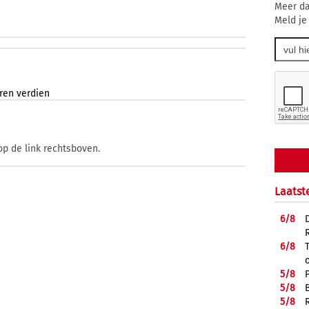
Meer da
Meld je
eren
verdien
op de link rechtsboven.
Laatst
6/
8
6/
8
5/
8
5/
8
5/
8