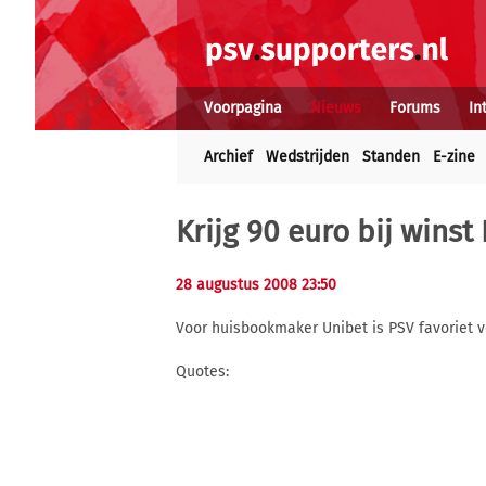
Voorpagina
Nieuws
Forums
In
Archief
Wedstrijden
Standen
E-zine
Krijg 90 euro bij winst
28 augustus 2008 23:50
Voor huisbookmaker Unibet is PSV favoriet vo
Quotes: