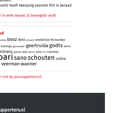
winnen?
Kostić heeft tweejarig voorstel PSV in beraad
r in welk nieuws jij belangrijk vindt.
ud
bosz
dest
eredivisie
fernandez
ommel
driouech
godts
geertruida
flamingo
kostic
gasiorowski
mijnans
plea
pepi
rickardoko
opbouw
perisic
rcv
bari
schouten
sano
sildillia
veerman
wanner
l
r List by psv.supporters.nl
upporters.nl