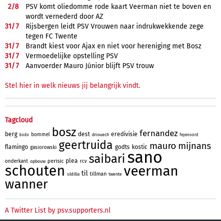
2/
8
PSV komt oliedomme rode kaart Veerman niet te boven en
wordt vernederd door AZ
31/
7
Rijsbergen leidt PSV Vrouwen naar indrukwekkende zege
tegen FC Twente
31/
7
Brandt kiest voor Ajax en niet voor hereniging met Bosz
31/
7
Vermoedelijke opstelling PSV
31/
7
Aanvoerder Mauro Júnior blijft PSV trouw
Stel hier in welk nieuws jij belangrijk vindt.
Tagcloud
bosz
fernandez
berg
dest
eredivisie
bommel
driouech
bodo
feyenoord
geertruida
mauro
mijnans
flamingo
godts
kostic
gasiorowski
sano
saibari
plea
perisic
onderkant
rcv
opbouw
schouten
veerman
til
tillman
twente
sildillia
wanner
A Twitter List by psv.supporters.nl