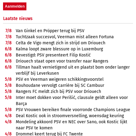
Laatste nieuws
7/
8
Van Ginkel en Pröpper terug bij PSV
7/
8
Tuchtzaak succesvol, Veerman mist alleen Fortuna
7/
8
Celta de Vigo mengt zich in strijd om Driouech
6/
8
Kalma loopt zware blessure op in Luxemburg
6/
8
Bevestigd: PSV presenteert Filip Kostić
6/
8
Driouech staat open voor transfer naar Rangers
6/
8
Tillman haalt vernietigend uit en plaatst bom onder langer
verblijf bij Leverkusen
5/
8
PSV en Veerman weigeren schikkingsvoorstel
5/
8
Bouhoudane vervolgt carrière bij SC Cambuur
5/
8
Rangers FC meldt zich bij PSV voor Driouech
5/
8
Inter moet dokken voor Perišić, clausule geldt alleen voor
Barça
5/
8
PSV Vrouwen bereiken finale voorronde Champions League
4/
8
Deal Kostic ook in stroomversnelling, woensdag keuring
4/
8
Mondeling akkoord PSV en NEC over Sano, ook Kostic lijkt
naar PSV te komen
4/
8
Drommel keert terug bij FC Twente