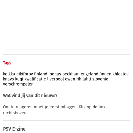
Tags
kolkka
nikiforov
finland
joonas
beckham
engeland
finnen
khlestov
knavs
kuqi
kwalificatie
liverpool
owen
rihilahti
slovenie
verschrompelen
Wat vind jij van dit nieuws?
Om te reageren moet je eerst inloggen. Klik op de link
rechtsboven.
PSV E-zine