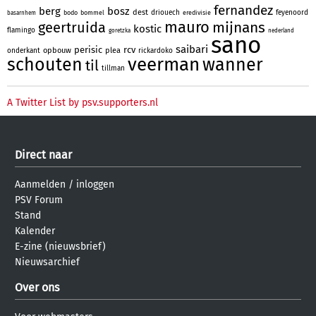
fernandez
berg
bosz
dest
driouech
feyenoord
bodo
bommel
eredivisie
basarnhem
mauro
mijnans
geertruida
kostic
flamingo
goretzka
nederland
sano
saibari
perisic
rcv
opbouw
plea
onderkant
rickardoko
veerman
schouten
wanner
til
tillman
A Twitter List by psv.supporters.nl
Direct naar
Aanmelden
/
inloggen
PSV Forum
Stand
Kalender
E-zine (nieuwsbrief)
Nieuwsarchief
Over ons