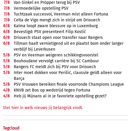
7/
8
Van Ginkel en Pröpper terug bij PSV
7/
8
Vermoedelijke opstelling PSV
7/
8
Tuchtzaak succesvol, Veerman mist alleen Fortuna
7/
8
Celta de Vigo mengt zich in strijd om Driouech
6/
8
Kalma loopt zware blessure op in Luxemburg
6/
8
Bevestigd: PSV presenteert Filip Kostić
6/
8
Driouech staat open voor transfer naar Rangers
6/
8
Tillman haalt vernietigend uit en plaatst bom onder langer
verblijf bij Leverkusen
5/
8
PSV en Veerman weigeren schikkingsvoorstel
5/
8
Bouhoudane vervolgt carrière bij SC Cambuur
5/
8
Rangers FC meldt zich bij PSV voor Driouech
5/
8
Inter moet dokken voor Perišić, clausule geldt alleen voor
Barça
5/
8
PSV Vrouwen bereiken finale voorronde Champions League
4/
8
KNVB zet Bos op wedstrijd tegen Fortuna
4/
8
Heb jij Mijnans al in je favoriete opstelling gezet?
Stel hier in welk nieuws jij belangrijk vindt.
Tagcloud