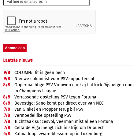
Laatste nieuws
9/
8
COLUMN: Dit is geen pech
9/
8
Nieuwe columnist voor PSV.supporters.nl
8/
8
Oppermachtige PSV Vrouwen dankzij hattrick Rijsbergen door
in Champions League
8/
8
Verrassende opstelling PSV tegen Fortuna
8/
8
Bevestigd: Sano komt per direct over van NEC
7/
8
Van Ginkel en Pröpper terug bij PSV
7/
8
Vermoedelijke opstelling PSV
7/
8
Tuchtzaak succesvol, Veerman mist alleen Fortuna
7/
8
Celta de Vigo mengt zich in strijd om Driouech
6/
8
Kalma loopt zware blessure op in Luxemburg