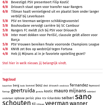
6/
8
Bevestigd: PSV presenteert Filip Kostić
6/
8
Driouech staat open voor transfer naar Rangers
6/
8
Tillman haalt vernietigend uit en plaatst bom onder langer
verblijf bij Leverkusen
5/
8
PSV en Veerman weigeren schikkingsvoorstel
5/
8
Bouhoudane vervolgt carrière bij SC Cambuur
5/
8
Rangers FC meldt zich bij PSV voor Driouech
5/
8
Inter moet dokken voor Perišić, clausule geldt alleen voor
Barça
5/
8
PSV Vrouwen bereiken finale voorronde Champions League
4/
8
KNVB zet Bos op wedstrijd tegen Fortuna
4/
8
Heb jij Mijnans al in je favoriete opstelling gezet?
Stel hier in welk nieuws jij belangrijk vindt.
Tagcloud
fernandez
bosz
berg
bommel
dest
driouech
feyenoord
bodo
eredivisie
basarnhem
geertruida
mauro
mijnans
kostic
flamingo
goretzka
nederland
sano
saibari
rcv
opbouw
perisic
plea
rickardoko
onderkant
schouten
veerman
wanner
til
tillman