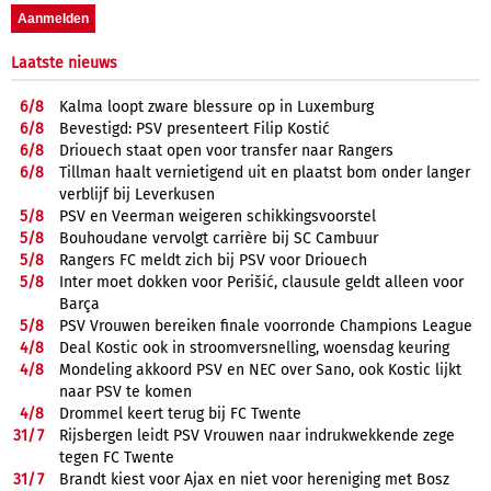
Laatste nieuws
6/
8
Kalma loopt zware blessure op in Luxemburg
6/
8
Bevestigd: PSV presenteert Filip Kostić
6/
8
Driouech staat open voor transfer naar Rangers
6/
8
Tillman haalt vernietigend uit en plaatst bom onder langer
verblijf bij Leverkusen
5/
8
PSV en Veerman weigeren schikkingsvoorstel
5/
8
Bouhoudane vervolgt carrière bij SC Cambuur
5/
8
Rangers FC meldt zich bij PSV voor Driouech
5/
8
Inter moet dokken voor Perišić, clausule geldt alleen voor
Barça
5/
8
PSV Vrouwen bereiken finale voorronde Champions League
4/
8
Deal Kostic ook in stroomversnelling, woensdag keuring
4/
8
Mondeling akkoord PSV en NEC over Sano, ook Kostic lijkt
naar PSV te komen
4/
8
Drommel keert terug bij FC Twente
31/
7
Rijsbergen leidt PSV Vrouwen naar indrukwekkende zege
tegen FC Twente
31/
7
Brandt kiest voor Ajax en niet voor hereniging met Bosz