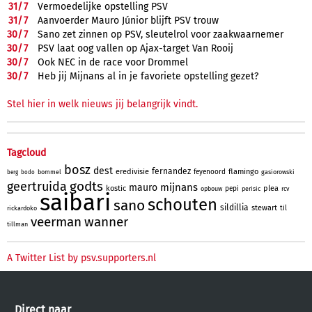
31/
7
Vermoedelijke opstelling PSV
31/
7
Aanvoerder Mauro Júnior blijft PSV trouw
30/
7
Sano zet zinnen op PSV, sleutelrol voor zaakwaarnemer
30/
7
PSV laat oog vallen op Ajax-target Van Rooij
30/
7
Ook NEC in de race voor Drommel
30/
7
Heb jij Mijnans al in je favoriete opstelling gezet?
Stel hier in welk nieuws jij belangrijk vindt.
Tagcloud
bosz
dest
fernandez
eredivisie
flamingo
feyenoord
bommel
gasiorowski
berg
bodo
godts
geertruida
mijnans
mauro
kostic
plea
pepi
opbouw
perisic
rcv
saibari
schouten
sano
sildillia
stewart
til
rickardoko
veerman
wanner
tillman
A Twitter List by psv.supporters.nl
Direct naar