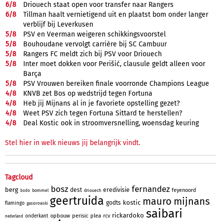
6/
8
Driouech staat open voor transfer naar Rangers
6/
8
Tillman haalt vernietigend uit en plaatst bom onder langer
verblijf bij Leverkusen
5/
8
PSV en Veerman weigeren schikkingsvoorstel
5/
8
Bouhoudane vervolgt carrière bij SC Cambuur
5/
8
Rangers FC meldt zich bij PSV voor Driouech
5/
8
Inter moet dokken voor Perišić, clausule geldt alleen voor
Barça
5/
8
PSV Vrouwen bereiken finale voorronde Champions League
4/
8
KNVB zet Bos op wedstrijd tegen Fortuna
4/
8
Heb jij Mijnans al in je favoriete opstelling gezet?
4/
8
Weet PSV zich tegen Fortuna Sittard te herstellen?
4/
8
Deal Kostic ook in stroomversnelling, woensdag keuring
Stel hier in welk nieuws jij belangrijk vindt.
Tagcloud
bosz
fernandez
berg
dest
eredivisie
feyenoord
bommel
driouech
bodo
geertruida
mauro
mijnans
kostic
godts
flamingo
gasiorowski
saibari
rickardoko
opbouw
perisic
plea
rcv
onderkant
nederland