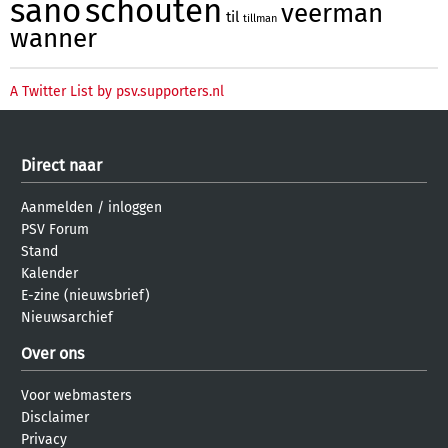
sano
schouten
veerman
til
tillman
wanner
A Twitter List by psv.supporters.nl
Direct naar
Aanmelden
/
inloggen
PSV Forum
Stand
Kalender
E-zine (nieuwsbrief)
Nieuwsarchief
Over ons
Voor webmasters
Disclaimer
Privacy