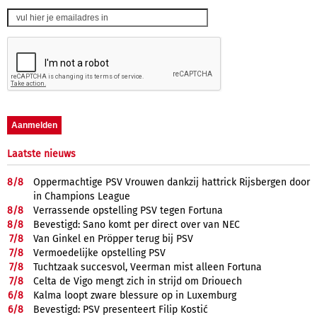
Laatste nieuws
8/
8
Oppermachtige PSV Vrouwen dankzij hattrick Rijsbergen door
in Champions League
8/
8
Verrassende opstelling PSV tegen Fortuna
8/
8
Bevestigd: Sano komt per direct over van NEC
7/
8
Van Ginkel en Pröpper terug bij PSV
7/
8
Vermoedelijke opstelling PSV
7/
8
Tuchtzaak succesvol, Veerman mist alleen Fortuna
7/
8
Celta de Vigo mengt zich in strijd om Driouech
6/
8
Kalma loopt zware blessure op in Luxemburg
6/
8
Bevestigd: PSV presenteert Filip Kostić