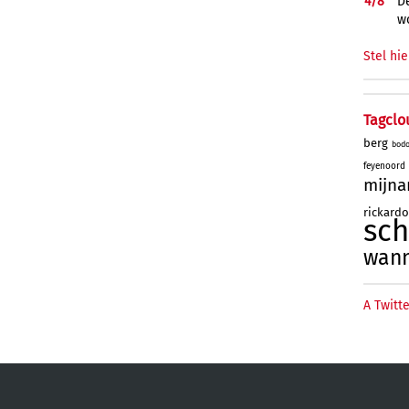
4/
8
De
w
Stel hie
Tagclo
berg
bod
feyenoord
mijna
rickard
sc
wan
A Twitte