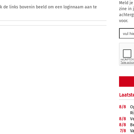
Meld je
ik de links bovenin beeld om een loginnaam aan te
zine in
achterg
voor.
Laatst
8/
8
O
R
8/
8
V
8/
8
B
7/
8
Va