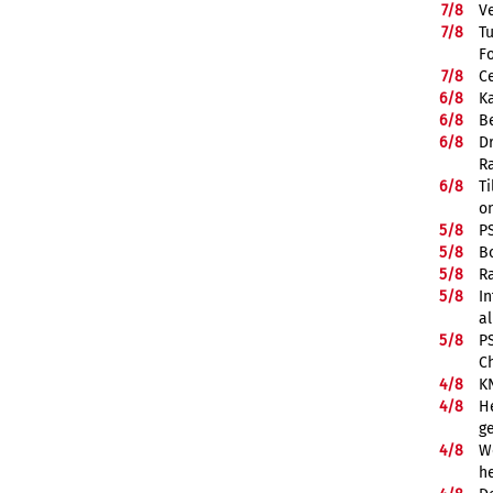
7/
8
V
7/
8
T
F
7/
8
Ce
6/
8
K
6/
8
Be
6/
8
D
R
6/
8
Ti
on
5/
8
P
5/
8
B
5/
8
R
5/
8
In
a
5/
8
P
C
4/
8
K
4/
8
He
g
4/
8
We
he