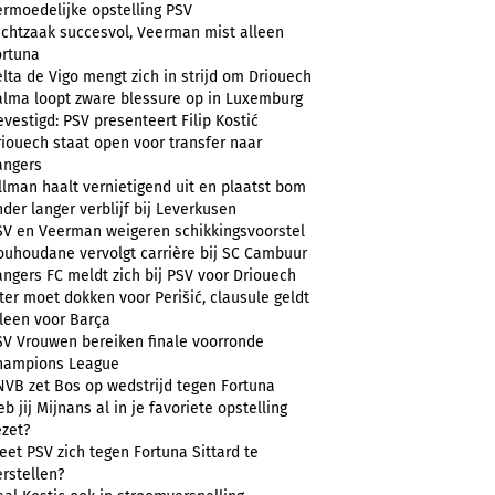
ermoedelijke opstelling PSV
uchtzaak succesvol, Veerman mist alleen
ortuna
lta de Vigo mengt zich in strijd om Driouech
alma loopt zware blessure op in Luxemburg
vestigd: PSV presenteert Filip Kostić
riouech staat open voor transfer naar
angers
llman haalt vernietigend uit en plaatst bom
der langer verblijf bij Leverkusen
SV en Veerman weigeren schikkingsvoorstel
ouhoudane vervolgt carrière bij SC Cambuur
angers FC meldt zich bij PSV voor Driouech
ter moet dokken voor Perišić, clausule geldt
lleen voor Barça
SV Vrouwen bereiken finale voorronde
hampions League
NVB zet Bos op wedstrijd tegen Fortuna
b jij Mijnans al in je favoriete opstelling
ezet?
et PSV zich tegen Fortuna Sittard te
rstellen?