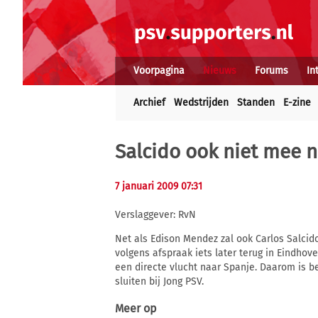
Voorpagina
Nieuws
Forums
In
Archief
Wedstrijden
Standen
E-zine
Salcido ook niet mee 
7 januari 2009 07:31
Verslaggever: RvN
Net als Edison Mendez zal ook Carlos Salcid
volgens afspraak iets later terug in Eindho
een directe vlucht naar Spanje. Daarom is 
sluiten bij Jong PSV.
Meer op