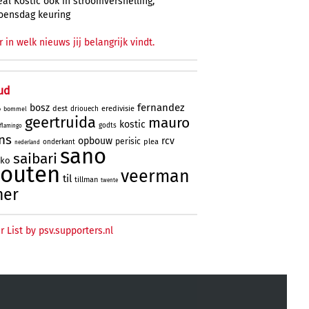
al Kostic ook in stroomversnelling,
oensdag keuring
r in welk nieuws jij belangrijk vindt.
ud
fernandez
bosz
dest
eredivisie
driouech
o
bommel
geertruida
mauro
kostic
godts
flamingo
ns
opbouw
rcv
perisic
plea
onderkant
nederland
sano
saibari
oko
houten
veerman
til
tillman
twente
ner
r List by psv.supporters.nl