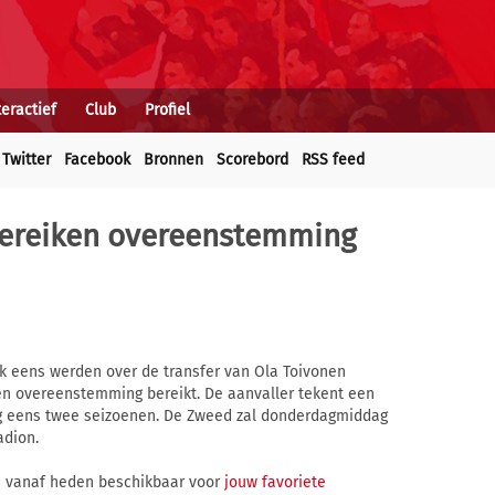
teractief
Club
Profiel
Twitter
Facebook
Bronnen
Scorebord
RSS feed
bereiken overeenstemming
jk eens werden over de transfer van Ola Toivonen
n overeenstemming bereikt. De aanvaller tekent een
nog eens twee seizoenen. De Zweed zal donderdagmiddag
adion.
s vanaf heden beschikbaar voor
jouw favoriete