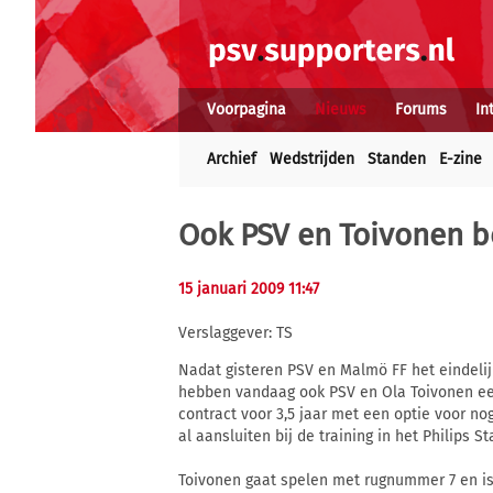
Voorpagina
Nieuws
Forums
In
Archief
Wedstrijden
Standen
E-zine
Ook PSV en Toivonen 
15 januari 2009 11:47
Verslaggever: TS
Nadat gisteren PSV en Malmö FF het eindeli
hebben vandaag ook PSV en Ola Toivonen ee
contract voor 3,5 jaar met een optie voor 
al aansluiten bij de training in het Philips St
Toivonen gaat spelen met rugnummer 7 en i