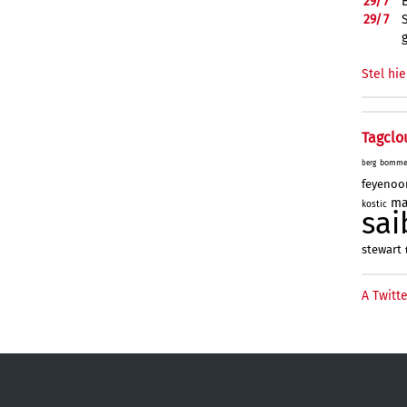
29/
7
29/
7
Stel hie
Tagclo
bomme
berg
feyenoo
ma
kostic
sai
stewart
A Twitte