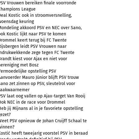
PSV Vrouwen bereiken finale voorronde
Champions League
Deal Kostic ook in stroomversnelling,
woensdag keuring
Mondeling akkoord PSV en NEC over Sano,
ook Kostic lijkt naar PSV te komen
Drommel keert terug bij FC Twente
Rijsbergen leidt PSV Vrouwen naar
indrukwekkende zege tegen FC Twente
Brandt kiest voor Ajax en niet voor
hereniging met Bosz
Vermoedelijke opstelling PSV
Aanvoerder Mauro Júnior blijft PSV trouw
Sano zet zinnen op PSV, sleutelrol voor
zaakwaarnemer
PSV laat oog vallen op Ajax-target Van Rooij
Ook NEC in de race voor Drommel
Heb jij Mijnans al in je favoriete opstelling
gezet?
Weet PSV opnieuw de Johan Cruijff Schaal te
winnen?
Kostić heeft tweejarig voorstel PSV in beraad