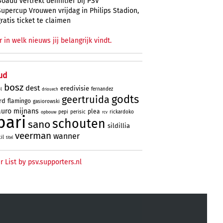
Boadu vertrekt definitief bij PSV
Supercup Vrouwen vrijdag in Philips Stadion,
gratis ticket te claimen
r in welk nieuws jij belangrijk vindt.
ud
bosz
dest
eredivisie
fernandez
l
driouech
godts
geertruida
rd
flamingo
gasiorowski
uro
mijnans
plea
pepi
perisic
rickardoko
opbouw
rcv
bari
schouten
sano
sildillia
veerman
wanner
til
titel
r List by psv.supporters.nl