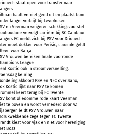
riouech staat open voor transfer naar
angers
illman haalt vernietigend uit en plaatst bom
nder langer verblijf bij Leverkusen
SV en Veerman weigeren schikkingsvoorstel
ouhoudane vervolgt carrière bij SC Cambuur
angers FC meldt zich bij PSV voor Driouech
nter moet dokken voor Perišić, clausule geldt
lleen voor Barça
SV Vrouwen bereiken finale voorronde
hampions League
eal Kostic ook in stroomversnelling,
oensdag keuring
ondeling akkoord PSV en NEC over Sano,
ok Kostic lijkt naar PSV te komen
rommel keert terug bij FC Twente
SV komt oliedomme rode kaart Veerman
iet te boven en wordt vernederd door AZ
ijsbergen leidt PSV Vrouwen naar
ndrukwekkende zege tegen FC Twente
randt kiest voor Ajax en niet voor hereniging
et Bosz