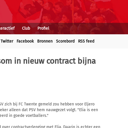
teractief
Club
Profiel
Twitter
Facebook
Bronnen
Scorebord
RSS feed
som in nieuw contract bijna
V zich bij FC Twente gemeld zou hebben voor Eljero
eker alleen dat PSV hem nauwgezet volgt. "Elia is een
seerd in goede voetballers."
over contractverlenging met Elia. Daarin is echter een