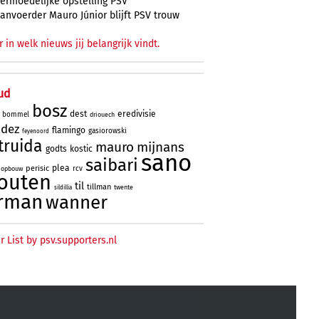
ermoedelijke opstelling PSV
anvoerder Mauro Júnior blijft PSV trouw
r in welk nieuws jij belangrijk vindt.
ud
bosz
dest
eredivisie
bommel
driouech
ndez
flamingo
gasiorowski
feyenoord
truida
mauro
mijnans
godts
kostic
sano
saibari
plea
perisic
rcv
opbouw
outen
til
tillman
twente
sildillia
rman
wanner
r List by psv.supporters.nl