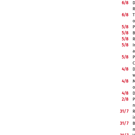
6/
8
D
R
6/
8
T
o
5/
8
P
5/
8
B
5/
8
R
5/
8
I
a
5/
8
P
C
4/
8
D
w
4/
8
M
o
4/
8
D
2/
8
P
n
31/
7
R
i
31/
7
B
m