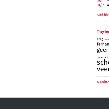
31/
7
V
31/
7
A
Stel hie
Tagclo
berg
bodo
ferna
geer
onderkant
sch
vee
A Twitte