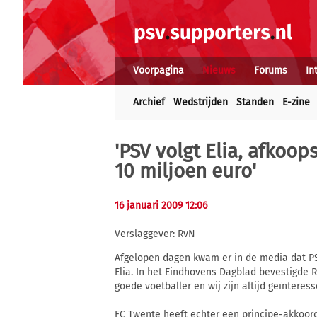
Voorpagina
Nieuws
Forums
In
Archief
Wedstrijden
Standen
E-zine
'PSV volgt Elia, afkoop
10 miljoen euro'
16 januari 2009 12:06
Verslaggever: RvN
Afgelopen dagen kwam er in de media dat PS
Elia. In het Eindhovens Dagblad bevestigde R
goede voetballer en wij zijn altijd geïnteres
FC Twente heeft echter een principe-akkoord 