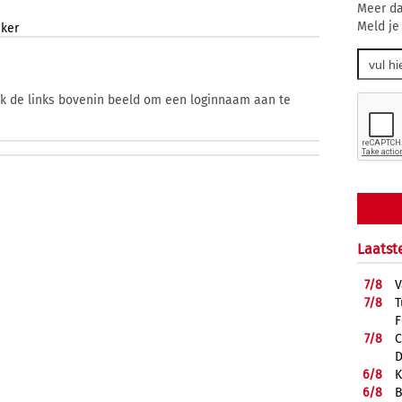
Meer da
Meld je
eker
ik de links bovenin beeld om een loginnaam aan te
Laatst
7/
8
V
7/
8
T
F
7/
8
C
D
6/
8
K
6/
8
B