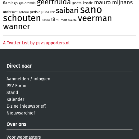
geertruida
mauro
mijnans
flamingo
godts
kostic
gasiorowski
sano
saibari
plea
perisic
onderkant
rcv
opbouw
schouten
veerman
til
tillman
twente
sildillia
wanner
A Twitter List by psv.supporters.nl
Direct naar
Aanmelden
/
inloggen
PSV Forum
Stand
Kalender
E-zine (nieuwsbrief)
Nieuwsarchief
Over ons
Voor webmasters