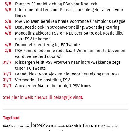
5/
8
Rangers FC meldt zich bij PSV voor Driouech
5/
8
Inter moet dokken voor Perišić, clausule geldt alleen voor
Barça
5/
8
PSV Vrouwen bereiken finale voorronde Champions League
4/
8
Deal Kostic ook in stroomversnelling, woensdag keuring
4/
8
Mondeling akkoord PSV en NEC over Sano, ook Kostic lijkt
naar PSV te komen
4/
8
Drommel keert terug bij FC Twente
2/
8
PSV komt oliedomme rode kaart Veerman niet te boven en
wordt vernederd door AZ
31/
7
Rijsbergen leidt PSV Vrouwen naar indrukwekkende zege
tegen FC Twente
31/
7
Brandt kiest voor Ajax en niet voor hereniging met Bosz
31/
7
Vermoedelijke opstelling PSV
31/
7
Aanvoerder Mauro Júnior blijft PSV trouw
Stel hier in welk nieuws jij belangrijk vindt.
Tagcloud
bosz
fernandez
berg
dest
eredivisie
bommel
driouech
bodo
feyenoord