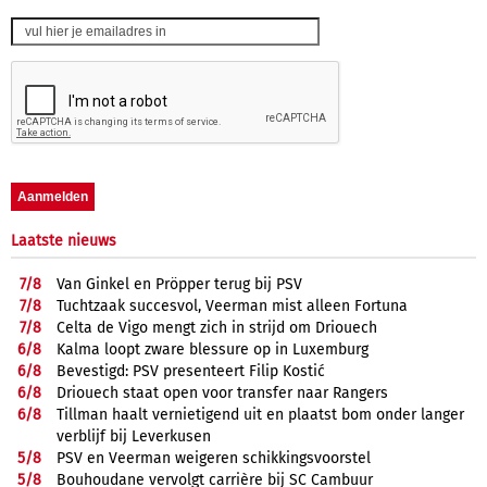
Laatste nieuws
7/
8
Van Ginkel en Pröpper terug bij PSV
7/
8
Tuchtzaak succesvol, Veerman mist alleen Fortuna
7/
8
Celta de Vigo mengt zich in strijd om Driouech
6/
8
Kalma loopt zware blessure op in Luxemburg
6/
8
Bevestigd: PSV presenteert Filip Kostić
6/
8
Driouech staat open voor transfer naar Rangers
6/
8
Tillman haalt vernietigend uit en plaatst bom onder langer
verblijf bij Leverkusen
5/
8
PSV en Veerman weigeren schikkingsvoorstel
5/
8
Bouhoudane vervolgt carrière bij SC Cambuur