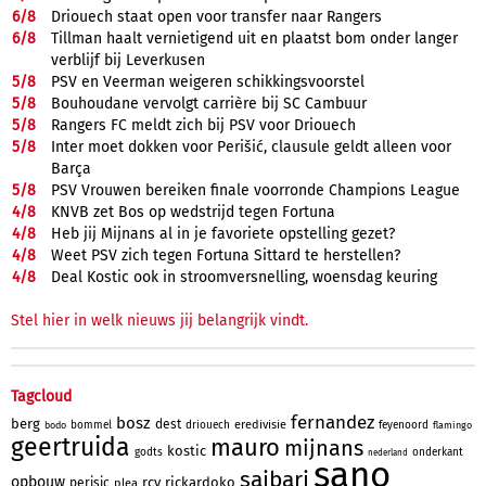
6/
8
Driouech staat open voor transfer naar Rangers
6/
8
Tillman haalt vernietigend uit en plaatst bom onder langer
verblijf bij Leverkusen
5/
8
PSV en Veerman weigeren schikkingsvoorstel
5/
8
Bouhoudane vervolgt carrière bij SC Cambuur
5/
8
Rangers FC meldt zich bij PSV voor Driouech
5/
8
Inter moet dokken voor Perišić, clausule geldt alleen voor
Barça
5/
8
PSV Vrouwen bereiken finale voorronde Champions League
4/
8
KNVB zet Bos op wedstrijd tegen Fortuna
4/
8
Heb jij Mijnans al in je favoriete opstelling gezet?
4/
8
Weet PSV zich tegen Fortuna Sittard te herstellen?
4/
8
Deal Kostic ook in stroomversnelling, woensdag keuring
Stel hier in welk nieuws jij belangrijk vindt.
Tagcloud
fernandez
bosz
berg
dest
eredivisie
bommel
driouech
feyenoord
bodo
flamingo
geertruida
mauro
mijnans
kostic
godts
onderkant
nederland
sano
saibari
opbouw
rcv
rickardoko
perisic
plea