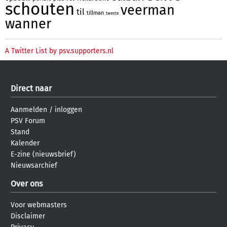
schouten
veerman
til
tillman
twente
wanner
A Twitter List by psv.supporters.nl
Direct naar
Aanmelden
/
inloggen
PSV Forum
Stand
Kalender
E-zine (nieuwsbrief)
Nieuwsarchief
Over ons
Voor webmasters
Disclaimer