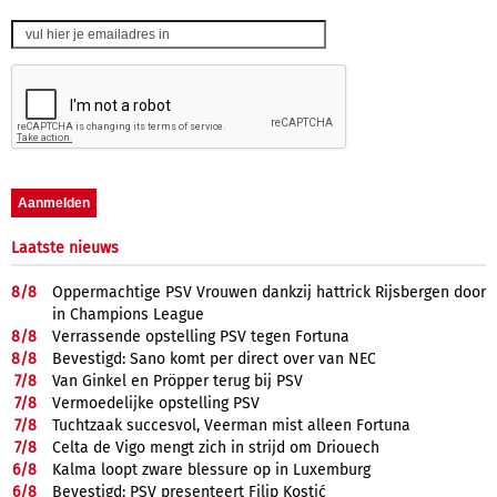
Laatste nieuws
8/
8
Oppermachtige PSV Vrouwen dankzij hattrick Rijsbergen door
in Champions League
8/
8
Verrassende opstelling PSV tegen Fortuna
8/
8
Bevestigd: Sano komt per direct over van NEC
7/
8
Van Ginkel en Pröpper terug bij PSV
7/
8
Vermoedelijke opstelling PSV
7/
8
Tuchtzaak succesvol, Veerman mist alleen Fortuna
7/
8
Celta de Vigo mengt zich in strijd om Driouech
6/
8
Kalma loopt zware blessure op in Luxemburg
6/
8
Bevestigd: PSV presenteert Filip Kostić