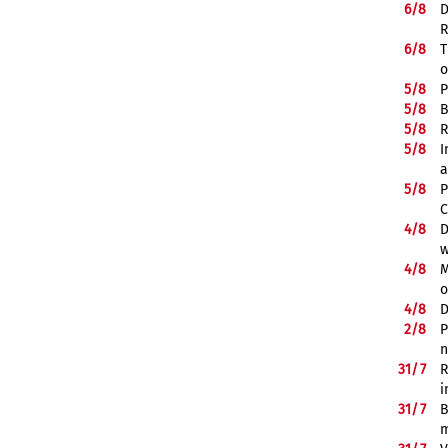
6/
8
D
R
6/
8
T
o
5/
8
P
5/
8
B
5/
8
R
5/
8
I
a
5/
8
P
C
4/
8
D
w
4/
8
M
o
4/
8
D
2/
8
P
n
31/
7
R
i
31/
7
B
m