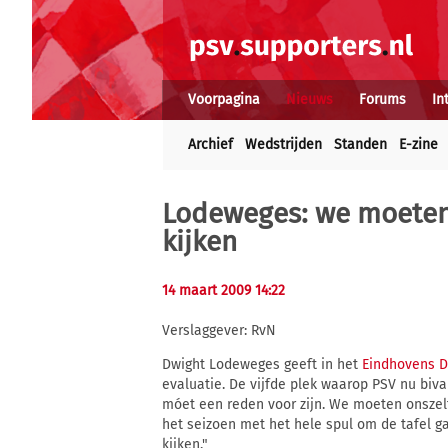
Voorpagina
Nieuws
Forums
In
Archief
Wedstrijden
Standen
E-zine
Lodeweges: we moeten 
kijken
14 maart 2009 14:22
Verslaggever: RvN
Dwight Lodeweges geeft in het
Eindhovens D
evaluatie. De vijfde plek waarop PSV nu biva
móet een reden voor zijn. We moeten onszel
het seizoen met het hele spul om de tafel gaa
kijken."