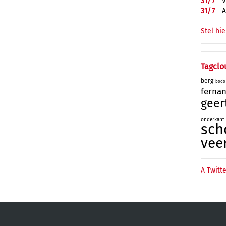
31/
7
V
31/
7
A
Stel hie
Tagclo
berg
bodo
ferna
geer
onderkant
sch
vee
A Twitte