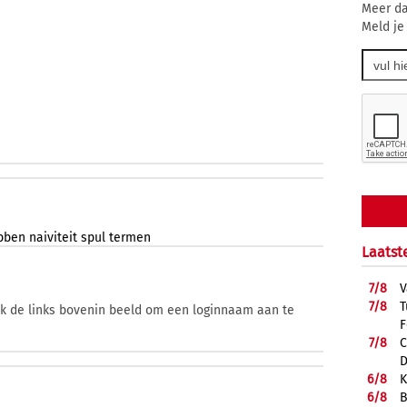
Meer da
Meld je
bben
naiviteit
spul
termen
Laatst
7/
8
V
7/
8
T
ik de links bovenin beeld om een loginnaam aan te
F
7/
8
C
D
6/
8
K
6/
8
B