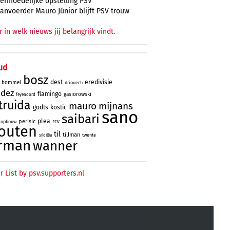
ermoedelijke opstelling PSV
anvoerder Mauro Júnior blijft PSV trouw
r in welk nieuws jij belangrijk vindt.
ud
bosz
dest
eredivisie
bommel
driouech
ndez
flamingo
gasiorowski
feyenoord
truida
mauro
mijnans
godts
kostic
sano
saibari
plea
perisic
rcv
opbouw
outen
til
tillman
twente
sildillia
rman
wanner
r List by psv.supporters.nl