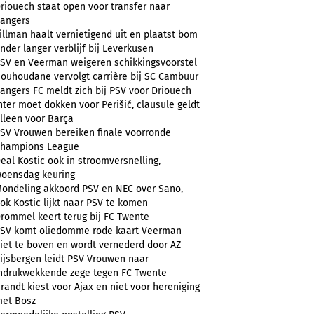
riouech staat open voor transfer naar
angers
illman haalt vernietigend uit en plaatst bom
nder langer verblijf bij Leverkusen
SV en Veerman weigeren schikkingsvoorstel
ouhoudane vervolgt carrière bij SC Cambuur
angers FC meldt zich bij PSV voor Driouech
nter moet dokken voor Perišić, clausule geldt
lleen voor Barça
SV Vrouwen bereiken finale voorronde
hampions League
eal Kostic ook in stroomversnelling,
oensdag keuring
ondeling akkoord PSV en NEC over Sano,
ok Kostic lijkt naar PSV te komen
rommel keert terug bij FC Twente
SV komt oliedomme rode kaart Veerman
iet te boven en wordt vernederd door AZ
ijsbergen leidt PSV Vrouwen naar
ndrukwekkende zege tegen FC Twente
randt kiest voor Ajax en niet voor hereniging
et Bosz