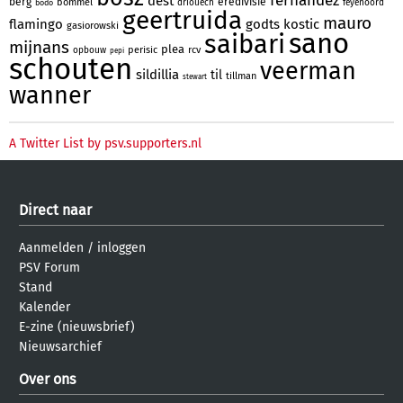
fernandez
dest
berg
eredivisie
bommel
driouech
feyenoord
bodo
geertruida
mauro
flamingo
godts
kostic
gasiorowski
sano
saibari
mijnans
plea
perisic
rcv
opbouw
pepi
schouten
veerman
sildillia
til
tillman
stewart
wanner
A Twitter List by psv.supporters.nl
Direct naar
Aanmelden
/
inloggen
PSV Forum
Stand
Kalender
E-zine (nieuwsbrief)
Nieuwsarchief
Over ons