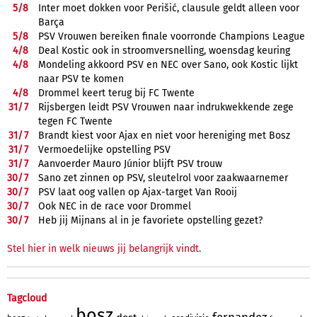
5/
8
Inter moet dokken voor Perišić, clausule geldt alleen voor
Barça
5/
8
PSV Vrouwen bereiken finale voorronde Champions League
4/
8
Deal Kostic ook in stroomversnelling, woensdag keuring
4/
8
Mondeling akkoord PSV en NEC over Sano, ook Kostic lijkt
naar PSV te komen
4/
8
Drommel keert terug bij FC Twente
31/
7
Rijsbergen leidt PSV Vrouwen naar indrukwekkende zege
tegen FC Twente
31/
7
Brandt kiest voor Ajax en niet voor hereniging met Bosz
31/
7
Vermoedelijke opstelling PSV
31/
7
Aanvoerder Mauro Júnior blijft PSV trouw
30/
7
Sano zet zinnen op PSV, sleutelrol voor zaakwaarnemer
30/
7
PSV laat oog vallen op Ajax-target Van Rooij
30/
7
Ook NEC in de race voor Drommel
30/
7
Heb jij Mijnans al in je favoriete opstelling gezet?
Stel hier in welk nieuws jij belangrijk vindt.
Tagcloud
bosz