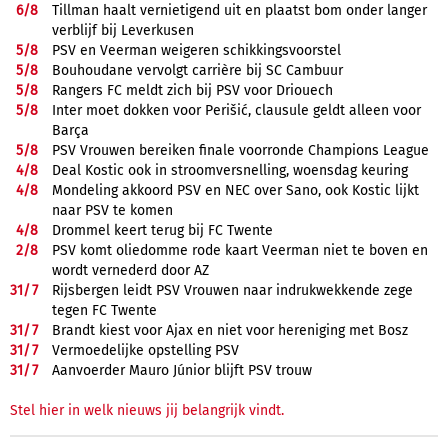
6/
8
Tillman haalt vernietigend uit en plaatst bom onder langer
verblijf bij Leverkusen
5/
8
PSV en Veerman weigeren schikkingsvoorstel
5/
8
Bouhoudane vervolgt carrière bij SC Cambuur
5/
8
Rangers FC meldt zich bij PSV voor Driouech
5/
8
Inter moet dokken voor Perišić, clausule geldt alleen voor
Barça
5/
8
PSV Vrouwen bereiken finale voorronde Champions League
4/
8
Deal Kostic ook in stroomversnelling, woensdag keuring
4/
8
Mondeling akkoord PSV en NEC over Sano, ook Kostic lijkt
naar PSV te komen
4/
8
Drommel keert terug bij FC Twente
2/
8
PSV komt oliedomme rode kaart Veerman niet te boven en
wordt vernederd door AZ
31/
7
Rijsbergen leidt PSV Vrouwen naar indrukwekkende zege
tegen FC Twente
31/
7
Brandt kiest voor Ajax en niet voor hereniging met Bosz
31/
7
Vermoedelijke opstelling PSV
31/
7
Aanvoerder Mauro Júnior blijft PSV trouw
Stel hier in welk nieuws jij belangrijk vindt.