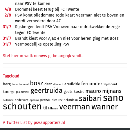
naar PSV te komen
4/
8
Drommel keert terug bij FC Twente
2/
8
PSV komt oliedomme rode kaart Veerman niet te boven en
wordt vernederd door AZ
31/
7
Rijsbergen leidt PSV Vrouwen naar indrukwekkende zege
tegen FC Twente
31/
7
Brandt kiest voor Ajax en niet voor hereniging met Bosz
31/
7
Vermoedelijke opstelling PSV
Stel hier in welk nieuws jij belangrijk vindt.
Tagcloud
bosz
fernandez
berg
dest
eredivisie
feyenoord
bommel
driouech
bodo
geertruida
mauro
mijnans
kostic
godts
flamingo
gasiorowski
sano
saibari
perisic
onderkant
plea
rcv
rickardoko
opbouw
nederland
schouten
veerman
wanner
til
tillman
A Twitter List by psv.supporters.nl