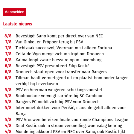
Laatste nieuws
8/
8
Bevestigd: Sano komt per direct over van NEC
7/
8
Van Ginkel en Pröpper terug bij PSV
7/
8
Tuchtzaak succesvol, Veerman mist alleen Fortuna
7/
8
Celta de Vigo mengt zich in strijd om Driouech
6/
8
Kalma loopt zware blessure op in Luxemburg
6/
8
Bevestigd: PSV presenteert Filip Kostić
6/
8
Driouech staat open voor transfer naar Rangers
6/
8
Tillman haalt vernietigend uit en plaatst bom onder langer
verblijf bij Leverkusen
5/
8
PSV en Veerman weigeren schikkingsvoorstel
5/
8
Bouhoudane vervolgt carrière bij SC Cambuur
5/
8
Rangers FC meldt zich bij PSV voor Driouech
5/
8
Inter moet dokken voor Perišić, clausule geldt alleen voor
Barça
5/
8
PSV Vrouwen bereiken finale voorronde Champions League
4/
8
Deal Kostic ook in stroomversnelling, woensdag keuring
4/
8
Mondeling akkoord PSV en NEC over Sano, ook Kostic lijkt