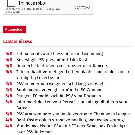
Laatste nieuws
6/
8
Kalma loopt zware blessure op in Luxemburg
6/
8
Bevestigd: PSV presenteert Filip Kostić
6/
8
Driouech staat open voor transfer naar Rangers
6/
8
Tillman haalt vernietigend uit en plaatst bom onder langer
verblijf bij Leverkusen
5/
8
PSV en Veerman weigeren schikkingsvoorstel
5/
8
Bouhoudane vervolgt carrière bij SC Cambuur
5/
8
Rangers FC meldt zich bij PSV voor Driouech
5/
8
Inter moet dokken voor Perišić, clausule geldt alleen voor
Barça
5/
8
PSV Vrouwen bereiken finale voorronde Champions League
4/
8
Deal Kostic ook in stroomversnelling, woensdag keuring
4/
8
Mondeling akkoord PSV en NEC over Sano, ook Kostic lijkt
naar PSV te komen