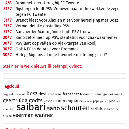
4/
8
Drommel keert terug bij FC Twente
31/
7
Rijsbergen leidt PSV Vrouwen naar indrukwekkende zege
tegen FC Twente
31/
7
Brandt kiest voor Ajax en niet voor hereniging met Bosz
31/
7
Vermoedelijke opstelling PSV
31/
7
Aanvoerder Mauro Júnior blijft PSV trouw
30/
7
Sano zet zinnen op PSV, sleutelrol voor zaakwaarnemer
30/
7
PSV laat oog vallen op Ajax-target Van Rooij
30/
7
Ook NEC in de race voor Drommel
30/
7
Heb jij Mijnans al in je favoriete opstelling gezet?
Stel hier in welk nieuws jij belangrijk vindt.
Tagcloud
bosz
dest
fernandez
eredivisie
flamingo
feyenoord
bommel
gasiorowski
berg
bodo
godts
geertruida
mijnans
mauro
kostic
plea
pepi
opbouw
perisic
rcv
saibari
schouten
sano
sildillia
stewart
til
rickardoko
veerman
wanner
tillman