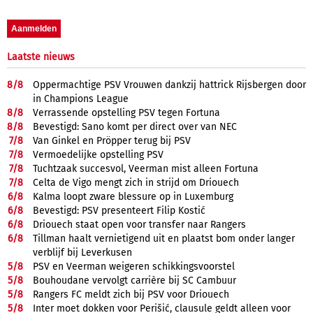
Laatste nieuws
8/
8
Oppermachtige PSV Vrouwen dankzij hattrick Rijsbergen door
in Champions League
8/
8
Verrassende opstelling PSV tegen Fortuna
8/
8
Bevestigd: Sano komt per direct over van NEC
7/
8
Van Ginkel en Pröpper terug bij PSV
7/
8
Vermoedelijke opstelling PSV
7/
8
Tuchtzaak succesvol, Veerman mist alleen Fortuna
7/
8
Celta de Vigo mengt zich in strijd om Driouech
6/
8
Kalma loopt zware blessure op in Luxemburg
6/
8
Bevestigd: PSV presenteert Filip Kostić
6/
8
Driouech staat open voor transfer naar Rangers
6/
8
Tillman haalt vernietigend uit en plaatst bom onder langer
verblijf bij Leverkusen
5/
8
PSV en Veerman weigeren schikkingsvoorstel
5/
8
Bouhoudane vervolgt carrière bij SC Cambuur
5/
8
Rangers FC meldt zich bij PSV voor Driouech
5/
8
Inter moet dokken voor Perišić, clausule geldt alleen voor