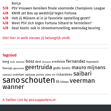
Barça
5/
8
PSV Vrouwen bereiken finale voorronde Champions League
4/
8
KNVB zet Bos op wedstrijd tegen Fortuna
4/
8
Heb jij Mijnans al in je favoriete opstelling gezet?
4/
8
Weet PSV zich tegen Fortuna Sittard te herstellen?
4/
8
Deal Kostic ook in stroomversnelling, woensdag keuring
Stel hier in welk nieuws jij belangrijk vindt.
Tagcloud
bosz
fernandez
berg
dest
eredivisie
feyenoord
bommel
driouech
bodo
geertruida
mauro
mijnans
kostic
godts
flamingo
gasiorowski
saibari
rickardoko
opbouw
perisic
plea
rcv
onderkant
nederland
sano
schouten
veerman
til
tillman
wanner
A Twitter List by psv.supporters.nl