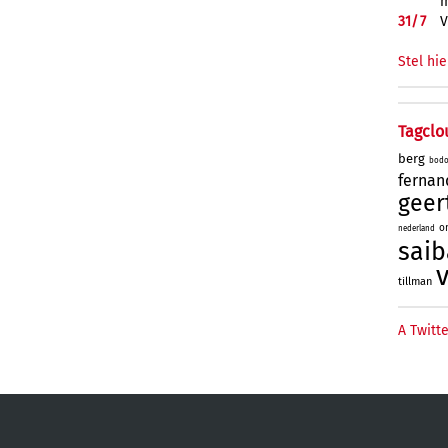
m
31/
7
V
Stel hie
Tagclo
berg
bod
fernan
geer
o
nederland
saib
tillman
A Twitte