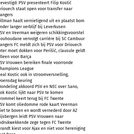
evestigd: PSV presenteert Filip Kostić
riouech staat open voor transfer naar
angers
illman haalt vernietigend uit en plaatst bom
nder langer verblijf bij Leverkusen
SV en Veerman weigeren schikkingsvoorstel
ouhoudane vervolgt carrière bij SC Cambuur
angers FC meldt zich bij PSV voor Driouech
nter moet dokken voor Perišić, clausule geldt
lleen voor Barça
SV Vrouwen bereiken finale voorronde
hampions League
eal Kostic ook in stroomversnelling,
oensdag keuring
ondeling akkoord PSV en NEC over Sano,
ok Kostic lijkt naar PSV te komen
rommel keert terug bij FC Twente
SV komt oliedomme rode kaart Veerman
iet te boven en wordt vernederd door AZ
ijsbergen leidt PSV Vrouwen naar
ndrukwekkende zege tegen FC Twente
randt kiest voor Ajax en niet voor hereniging