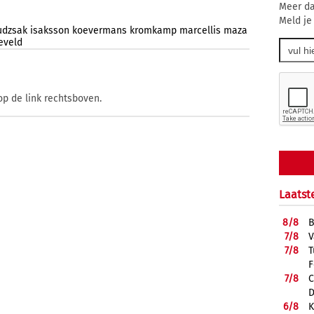
Meer da
Meld je
udzsak
isaksson
koevermans
kromkamp
marcellis
maza
eveld
op de link rechtsboven.
Laatst
8/
8
B
7/
8
V
7/
8
T
F
7/
8
C
D
6/
8
K