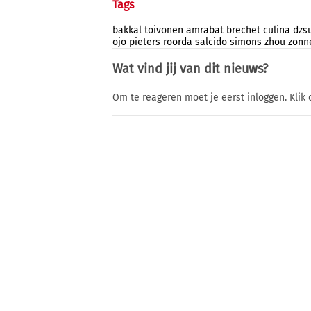
Tags
bakkal
toivonen
amrabat
brechet
culina
dzs
ojo
pieters
roorda
salcido
simons
zhou
zonn
Wat vind jij van dit nieuws?
Om te reageren moet je eerst inloggen. Klik 