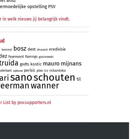
et Bosz
ermoedelijke opstelling PSV
r in welk nieuws jij belangrijk vindt.
ud
bosz
dest
eredivisie
bommel
driouech
o
dez
feyenoord
flamingo
gasiorowski
truida
mauro
mijnans
kostic
godts
perisic
rickardoko
nderkant
plea
rcv
opbouw
sano
schouten
ari
til
veerman
wanner
r List by psv.supporters.nl