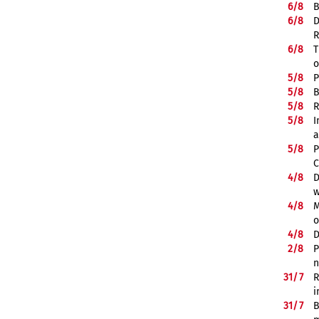
6/
8
B
6/
8
D
R
6/
8
T
o
5/
8
P
5/
8
B
5/
8
R
5/
8
I
a
5/
8
P
C
4/
8
D
w
4/
8
M
o
4/
8
D
2/
8
P
n
31/
7
R
i
31/
7
B