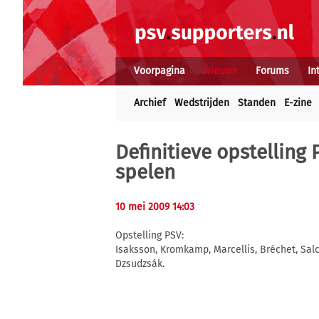
Voorpagina
Nieuws
Forums
In
Archief
Wedstrijden
Standen
E-zine
Definitieve opstelling
spelen
10 mei 2009 14:03
Opstelling PSV:
Isaksson, Kromkamp, Marcellis, Bréchet, Salc
Dzsudzsák.